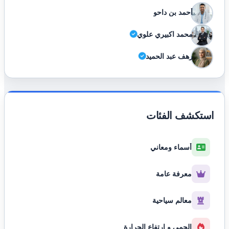
أحمد بن داحو
محمد اكبيري علوي
رهف عبد الحميد
استكشف الفئات
أسماء ومعاني
معرفة عامة
معالم سياحية
الحمى و ارتفاع الحرارة