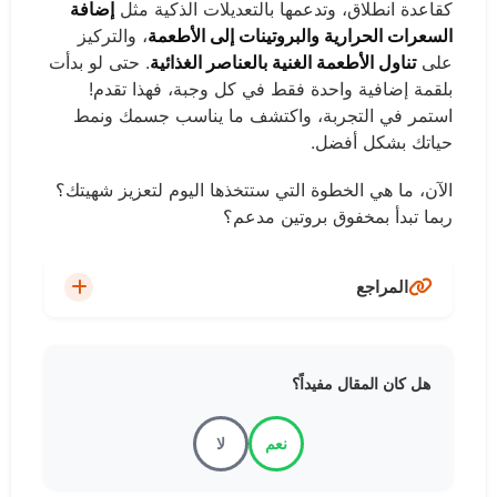
كقاعدة انطلاق، وتدعمها بالتعديلات الذكية مثل
إضافة
السعرات الحرارية والبروتينات إلى الأطعمة
، والتركيز
على
تناول الأطعمة الغنية بالعناصر الغذائية
. حتى لو بدأت
بلقمة إضافية واحدة فقط في كل وجبة، فهذا تقدم!
استمر في التجربة، واكتشف ما يناسب جسمك ونمط
حياتك بشكل أفضل.
الآن، ما هي الخطوة التي ستتخذها اليوم لتعزيز شهيتك؟
ربما تبدأ بمخفوق بروتين مدعم؟
المراجع
Academy of Nutrition and Dietetics
هل كان المقال مفيداً؟
Mayo Clinic
نعم
لا
National Institutes of Health (NIH)