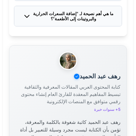
البلع.
الهدف هو أن يكون الطبق كبيراً مقارنة بالحصّة، بحيث لا
تبدو الحصة المُتناولة وكأنها عبء كبير. هذه حيلة نفسية
ما هي أهم نصيحة لـ "إضافة السعرات الحرارية
بصرية لجعل الأمر أقل إرباكاً، وليس المقصود هو ملء
والبروتينات إلى الأطعمة"؟
طبق كبير بالكامل.
أسهل طريقة هي "التدريج غير المرئي": إضافة زيوت
صحية (زيت زيتون، زيت جوز هند) أو مكسرات مطحونة
ناعماً أو مسحوق بروتين عديم النكهة إلى الأطباق التي
تتناولها بالفعل (مثل الحساء، الزبادي، أو العصائر) دون
تغيير كبير في الطعم أو القوام.
رهف عبد الحميد
كتابة المحتوى العربي المقالات المعرفية والثقافية
تبسيط المفاهيم المعقدة للقارئ العام إنشاء محتوى
رقمي متوافق مع المنصات الإلكترونية
5+ سنوات خبرة
رهف عبد الحميد كاتبة شغوفة بالكلمة والمعرفة،
تؤمن بأن الكتابة ليست مجرد وسيلة للتعبير بل أداة