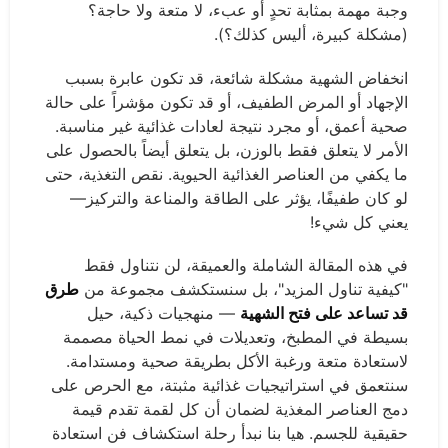
وجبة مهمة بمثابة تحدٍ أو عبء، لا متعة ولا حاجة؟
(مشكلة كبيرة، أليس كذلك؟).
انخفاض الشهية مشكلة شائعة، قد تكون عابرة بسبب
الإجهاد أو المرض الطفيف، أو قد تكون مؤشراً على حالة
صحية أعمق، أو مجرد نتيجة لعادات غذائية غير مناسبة.
الأمر لا يتعلق فقط بالوزن، بل يتعلق أيضاً بالحصول على
ما يكفي من العناصر الغذائية الحيوية. نقص التغذية، حتى
لو كان طفيفًا، يؤثر على الطاقة والمناعة والتركيز—
يعني كل شيء!
في هذه المقالة الشاملة والعميقة، لن نتناول فقط
"كيفية تناول المزيد"، بل سنستكشف مجموعة من
طرق
قد تساعد على فتح الشهية
— منهجيات ذكية، حيل
بسيطة في المطبخ، وتعديلات في نمط الحياة مصممة
لاستعادة متعة ورغبة الأكل بطريقة صحية ومستدامة.
سنتعمق في استراتيجيات غذائية مثبتة، مع الحرص على
دمج العناصر المغذية لضمان أن كل لقمة تقدم قيمة
حقيقية للجسم. هيا بنا نبدأ رحلة استكشاف فن استعادة