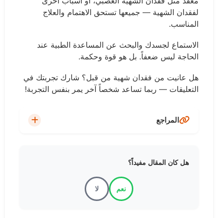
معقد مثل فقدان الشهية العصبي، أو أسباب أخرى
لفقدان الشهية — جميعها تستحق الاهتمام والعلاج
المناسب.
الاستماع لجسدك والبحث عن المساعدة الطبية عند
الحاجة ليس ضعفاً. بل هو قوة وحكمة.
هل عانيت من فقدان شهية من قبل؟ شارك تجربتك في
التعليقات — ربما تساعد شخصاً آخر يمر بنفس التجربة!
المراجع
Mayo Clinic - Loss of Appetite: Causes and
هل كان المقال مفيداً؟
Treatment
نعم
لا
MedlinePlus - Appetite - decreased
National Cancer Institute - Nutrition in