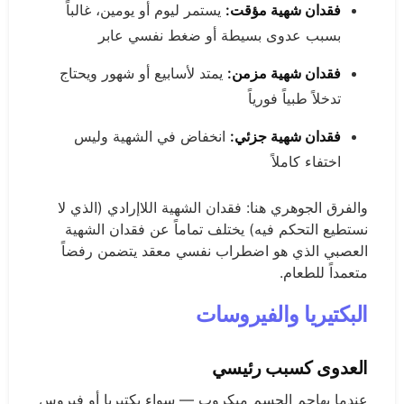
فقدان شهية مؤقت:
يستمر ليوم أو يومين، غالباً
بسبب عدوى بسيطة أو ضغط نفسي عابر
فقدان شهية مزمن:
يمتد لأسابيع أو شهور ويحتاج
تدخلاً طبياً فورياً
فقدان شهية جزئي:
انخفاض في الشهية وليس
اختفاء كاملاً
والفرق الجوهري هنا: فقدان الشهية اللاإرادي (الذي لا
نستطيع التحكم فيه) يختلف تماماً عن فقدان الشهية
العصبي الذي هو اضطراب نفسي معقد يتضمن رفضاً
متعمداً للطعام.
البكتيريا والفيروسات
العدوى كسبب رئيسي
عندما يهاجم الجسم ميكروب — سواء بكتيريا أو فيروس