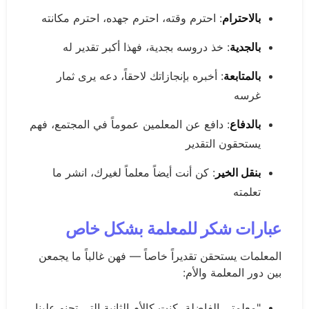
بالاحترام
: احترم وقته، احترم جهده، احترم مكانته
بالجدية
: خذ دروسه بجدية، فهذا أكبر تقدير له
بالمتابعة
: أخبره بإنجازاتك لاحقاً، دعه يرى ثمار
غرسه
بالدفاع
: دافع عن المعلمين عموماً في المجتمع، فهم
يستحقون التقدير
بنقل الخير
: كن أنت أيضاً معلماً لغيرك، انشر ما
تعلمته
عبارات شكر للمعلمة بشكل خاص
المعلمات يستحقن تقديراً خاصاً — فهن غالباً ما يجمعن
بين دور المعلمة والأم:
"معلمتي الفاضلة، كنتِ كالأم الثانية التي تحنو علينا