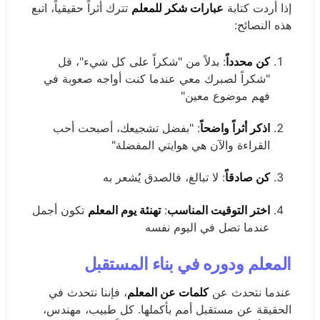
إذا أردت كتابة
عبارات شكر للمعلم
تترك أثراً حقيقياً، اتبع
هذه النصائح:
كن محدداً
: بدلاً من "شكراً على كل شيء"، قل
"شكراً لصبرك معي عندما كنت أواجه صعوبة في
فهم موضوع معين"
اذكر أثراً واضحاً
: "بفضل تشجيعك، أصبحت أحب
القراءة والآن هي هوايتي المفضلة"
كن صادقاً
: لا تبالغ، فالصدق يُشعر به
اختر التوقيت المناسب
:
تهنئة يوم المعلم
تكون أجمل
عندما تصل في اليوم نفسه
المعلم ودوره في بناء المستقبل
عندما نتحدث عن
كلمات عن المعلم
، فإننا نتحدث في
الحقيقة عن مستقبل أمم بأكملها. كل طبيب، مهندس،