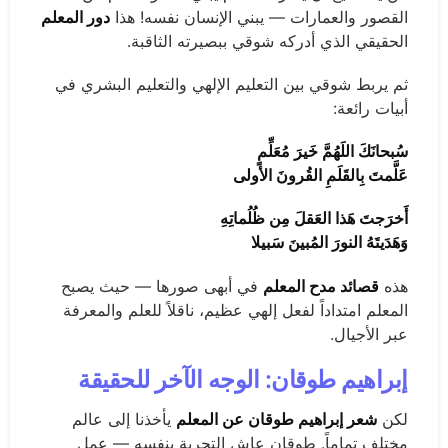
القصور والعمارات — يبني الإنسان نفسه! هذا
دور المعلم
الحقيقي الذي أدركه شوقي ببصيرته الثاقبة.
ثم يربط شوقي بين التعليم الإلهي والتعليم البشري في
أبيات رائعة:
سُبحانَكَ اللَهُمَّ خَيرَ مُعَلِّمٍ
عَلَّمتَ بِالقَلَمِ القُرونَ الأولى
أَخرَجتَ هَذا العَقلَ مِن ظُلُماتِهِ
وَهَدَيتَهُ النورَ المُبينَ سَبيلا
هذه
قصائد مدح المعلم
في أبهى صورها — حيث يصبح
المعلم امتداداً لفعل إلهي عظيم، ناقلاً للعلم والمعرفة
عبر الأجيال.
إبراهيم طوقان: الوجه الآخر للحقيقة
لكن
شعر إبراهيم طوقان عن المعلم
يأخذنا إلى عالم
مختلف تماماً. طوقان عاش التجربة بنفسه — عمل