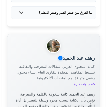
يمكن تدريسها في المدارس لتعزيز احترام المعلم،
واستخدامها في الاحتفالات بيوم المعلم، وتشجيع الطلاب
ما الفرق بين شعر العلم وشعر المعلم؟
على حفظها وفهم معانيها العميقة.
شعر العلم يتحدث عن قيمة العلم والمعرفة بشكل عام
وأهميتهما في حياة الإنسان، بينما شعر المعلم يركز على
دور المعلم الشخصي ورسالته وتضحياته ومكانته في
المجتمع كناقل للعلم ومربٍّ للأجيال.
رهف عبد الحميد
كتابة المحتوى العربي المقالات المعرفية والثقافية
تبسيط المفاهيم المعقدة للقارئ العام إنشاء محتوى
رقمي متوافق مع المنصات الإلكترونية
5+ سنوات خبرة
رهف عبد الحميد كاتبة شغوفة بالكلمة والمعرفة،
تؤمن بأن الكتابة ليست مجرد وسيلة للتعبير بل أداة
للتأثير والتغيير. تخصّصت في كتابة المحتوى العربي