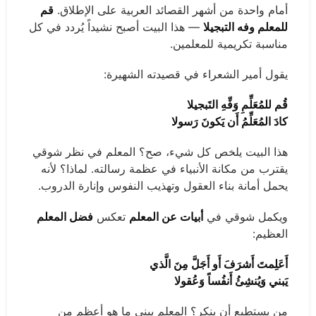
أمام واحدة من أشهر القصائد العربية على الإطلاق.
قم
للمعلم وفه التبجيلا
— هذا البيت أصبح نشيداً يُردد في كل
مناسبة تكريمية للمعلمين.
يقول أمير الشعراء في قصيدته الشهيرة:
قُم للمُعَلِّمِ وَفِّهِ التَبجيلا
كادَ المُعَلِّمُ أَن يَكونَ رَسولا
هذا البيت يلخص كل شيء، صح؟ المعلم في نظر شوقي
يقترب من مكانة الأنبياء في عظمة رسالته. لماذا؟ لأنه
يحمل أمانة بناء العقول وتهذيب النفوس وإنارة الدروب.
ويكمل شوقي في
أبيات عن المعلم
تعكس
فضل المعلم
العظيم:
أَعَلِمتَ أَشرَفَ أَو أَجَلَّ مِنَ الَّذي
يَبني وَيُنشِئُ أَنفُساً وَعُقولا
من يستطيع أن ينكر؟ المعلم يبني ما هو أعظم من