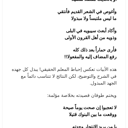
وأغوص في الشعر القديم فأنتقي
ما ليس ملتبساً ولا مبذولا
وأكاد أبعث سيبويه في البلى
وذويه من أهل القرون الأولى
فأرى حماراً بعد ذلك كله
رفع المضاف إليه والمفعولا!!
هذه الأبيات تعكس إحباط المعلم الحقيقي! يبذل كل جهده
في الشرح والتوضيح، لكن النتائج لا تتناسب دائماً مع
الجهد المبذول.
ويختم طوقان قصيدته بخلاصة مؤلمة:
لا تعجبوا إن صحت يوماً صيحة
ووقعت ما بين البنوك قتيلا
يا من يريد الانتحار وجدته