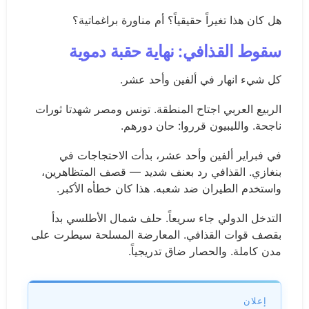
هل كان هذا تغيراً حقيقياً؟ أم مناورة براغماتية؟
سقوط القذافي: نهاية حقبة دموية
كل شيء انهار في ألفين وأحد عشر.
الربيع العربي اجتاح المنطقة. تونس ومصر شهدتا ثورات
ناجحة. والليبيون قرروا: حان دورهم.
في فبراير ألفين وأحد عشر، بدأت الاحتجاجات في
بنغازي. القذافي رد بعنف شديد — قصف المتظاهرين،
واستخدم الطيران ضد شعبه. هذا كان خطأه الأكبر.
التدخل الدولي جاء سريعاً. حلف شمال الأطلسي بدأ
بقصف قوات القذافي. المعارضة المسلحة سيطرت على
مدن كاملة. والحصار ضاق تدريجياً.
إعلان