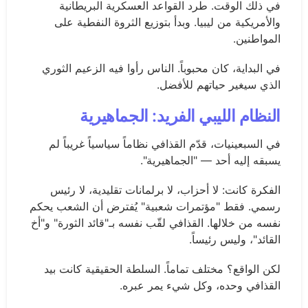
في ذلك الوقت. طرد القواعد العسكرية البريطانية
والأمريكية من ليبيا. وبدأ بتوزيع الثروة النفطية على
المواطنين.
في البداية، كان محبوباً. الناس رأوا فيه الزعيم الثوري
الذي سيغير حياتهم للأفضل.
النظام الليبي الفريد: الجماهيرية
في السبعينيات، قدّم القذافي نظاماً سياسياً غريباً لم
يسبقه إليه أحد — "الجماهيرية".
الفكرة كانت: لا أحزاب، لا برلمانات تقليدية، لا رئيس
رسمي. فقط "مؤتمرات شعبية" يُفترض أن الشعب يحكم
نفسه من خلالها. القذافي لقّب نفسه بـ"قائد الثورة" و"أخ
القائد"، وليس رئيساً.
لكن الواقع؟ مختلف تماماً. السلطة الحقيقية كانت بيد
القذافي وحده، وكل شيء يمر عبره.