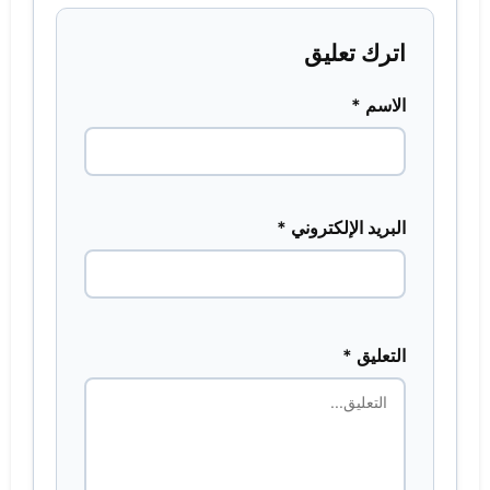
اترك تعليق
الاسم *
البريد الإلكتروني *
التعليق *