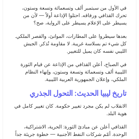
في الأول من سبتمبر ألف وتسعمائة وتسعة وستون،
تحرك القذافي ورفاقه. احتلوا الإذاعة أولاً — لأن من
يسيطر على الإعلام يسيطر على الرواية، صح؟
بعدها سيطروا على المطارات، الموانئ، والقصر الملكي.
كل شيء تم بسلاسة غريبة. لا مقاومة تُذكر. الجيش
الليبي نفسه كان يميل للتغيير.
في الصباح، أعلن القذافي من الإذاعة عن قيام الثورة
الليبية ألف وتسعمائة وتسعة وستون، وإنهاء النظام
الملكي، وإعلان الجمهورية العربية الليبية.
تاريخ ليبيا الحديث: التحول الجذري
الانقلاب لم يكن مجرد تغيير حكومة. كان تغيير كامل في
هوية البلد.
القذافي أعلن عن مبادئ الثورة: الحرية، الاشتراكية،
الوحدة. أمّم شركات النفط الأجنبية — خطوة جريئة جداً