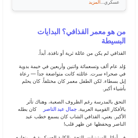
عسكري...
المزيد
من هو معمر القذافي؟ البدايات
البسيطة
القذافي لم يكن من عائلة ثرية أو نافذة. أبداً.
وُلد عام ألف وتسعمائة واثنين وأربعين في خيمة بدوية
في صحراء سرت. عائلته كانت متواضعة جداً — رعاة
إبل بسطاء. لكن الطفل معمر كان مختلفاً. كان يحلم
بأشياء أكبر.
التحق بالمدرسة رغم الظروف الصعبة، وهناك تأثر
بالأفكار القومية العربية.
جمال عبد الناصر
كان بطله
الأكبر. يعني، القذافي الشاب كان يسمع خطب عبد
الناصر ويحفظها عن ظهر قلب!
في أوائل الستينيات، التحق بالكلية العسكرية في بنغازي.