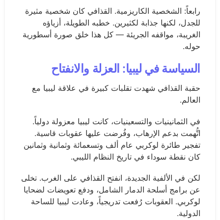
رابعاً: الشخصية الكاريزمية. القذافي كان شخصية مثيرة
للجدل، لكنها جذابة لكثيرين. خطبه الطويلة، أزياؤه
الغريبة، مواقفه الجريئة — كل هذا خلق صورة أسطورية
حوله.
السياسة في ليبيا: العزلة والانفتاح
حقبة القذافي شهدت تقلبات كبيرة في علاقة ليبيا مع
العالم.
في الثمانينيات والتسعينيات، كانت ليبيا معزولة دولياً.
اتُّهمت بدعم الإرهاب، وفُرضت عليها عقوبات قاسية.
تفجير طائرة لوكربي عام ألف وتسعمائة وثمانية وثمانين
كان نقطة سوداء في تاريخ النظام الليبي.
لكن في الألفية الجديدة، انفتح القذافي على الغرب. تخلى
عن برامج أسلحة الدمار الشامل، ودفع تعويضات لضحايا
لوكربي. العقوبات رُفعت تدريجياً، وعادت ليبيا للساحة
الدولية.