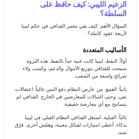
الزعيم الليبي: كيف حافظ على
السلطة؟
السؤال الأهم: كيف بقي معمر القذافي في حكم ليبيا
لأربعة عقود كاملة؟
الأساليب المتعددة
أولاً: النفط. ليبيا كانت غنية جداً بالنفط. هذه الثروة
سمحت للقذافي بتوزيع الأموال والدعم، وكسب ولاء
شرائح واسعة من الشعب.
ثانياً: القمع. من عارض النظام دفع الثمن غالياً. اعتقالات،
نفي، وحتى اغتيالات للمعارضين في الخارج. القذافي لم
يتسامح مع أي معارضة حقيقية.
ثالثاً: القبلية. استغل القذافي النظام القبلي في ليبيا
بذكاء. أعطى امتيازات لقبائل معينة، وهمّش أخرى. فرّق
تسد.