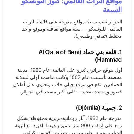
مواقع التراث العالمي: كنوز اليونسكو
السبعة
الجزائر تضم سبعة مواقع مدرجة على قائمة التراث
العالمي لليونسكو — ستة مواقع ثقافية وموقع واحد
مختلط (ثقافي وطبيعي).
1. قلعة بني حماد (Al Qal'a of Beni
Hammad)
أول موقع جزائري يُدرج على القائمة عام 1980. مدينة
محصنة تأسست عام 1007 وكانت عاصمة أولى لسلالة
الحماديين. تقع في موقع جبلي خلاب وتحتوي على أطلال
قصور ومسجد ضخم — ثاني أكبر مسجد في الجزائر.
2. جميلة (Djémila)
مدرجة عام 1982. آثار رومانية-بربرية محفوظة بشكل
رائع على ارتفاع 900 متر. تتميز بتكيفها الفريد مع البيئة
الجبلية. تحتوي على معابد، منتديات، أقواس، كنائس