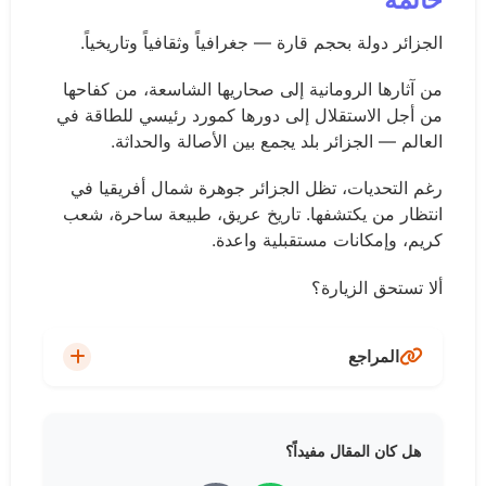
الجزائر دولة بحجم قارة — جغرافياً وثقافياً وتاريخياً.
من آثارها الرومانية إلى صحاريها الشاسعة، من كفاحها
من أجل الاستقلال إلى دورها كمورد رئيسي للطاقة في
العالم — الجزائر بلد يجمع بين الأصالة والحداثة.
رغم التحديات، تظل الجزائر جوهرة شمال أفريقيا في
انتظار من يكتشفها. تاريخ عريق، طبيعة ساحرة، شعب
كريم، وإمكانات مستقبلية واعدة.
ألا تستحق الزيارة؟
المراجع
UNESCO World Heritage Centre - Algeria
هل كان المقال مفيداً؟
مواقع التراث العالمي في الجزائر