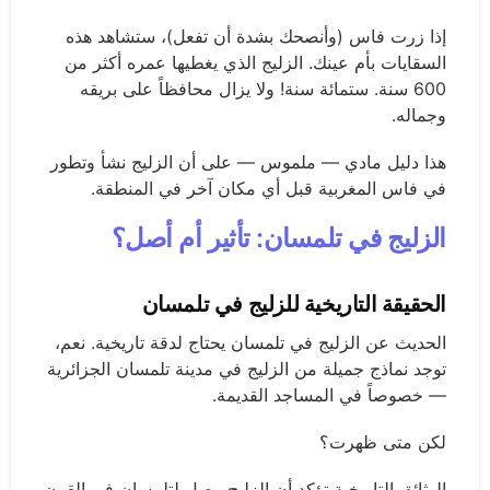
إذا زرت فاس (وأنصحك بشدة أن تفعل)، ستشاهد هذه
السقايات بأم عينك. الزليج الذي يغطيها عمره أكثر من
600 سنة. ستمائة سنة! ولا يزال محافظاً على بريقه
وجماله.
هذا دليل مادي — ملموس — على أن الزليج نشأ وتطور
في فاس المغربية قبل أي مكان آخر في المنطقة.
الزليج في تلمسان: تأثير أم أصل؟
الحقيقة التاريخية للزليج في تلمسان
الحديث عن الزليج في تلمسان يحتاج لدقة تاريخية. نعم،
توجد نماذج جميلة من الزليج في مدينة تلمسان الجزائرية
— خصوصاً في المساجد القديمة.
لكن متى ظهرت؟
الوثائق التاريخية تؤكد أن الزليج وصل لتلمسان في القرن