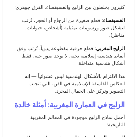
كثيرون يخلطون بين الزليج والفسيفساء. الفرق جوهري:
الفسيفساء
: قطع صغيرة من الزجاج أو الحجر، تُرتب
لتشكل صور ورسومات تمثيلية (أشخاص، حيوانات،
مناظر).
الزليج المغربي
: قطع خزفية مقطوعة يدوياً، تُرتب وفق
أنماط هندسية إسلامية بحتة. لا توجد صور حية، فقط
أشكال هندسية متداخلة.
هذا الالتزام بالأشكال الهندسية ليس عشوائياً — إنه
انعكاس للفلسفة الإسلامية في الفن، التي تتجنب
التصوير وتركز على الجمال المجرد.
الزليج في العمارة المغربية: أمثلة خالدة
أجمل نماذج الزليج موجودة في المعالم المغربية
التاريخية: