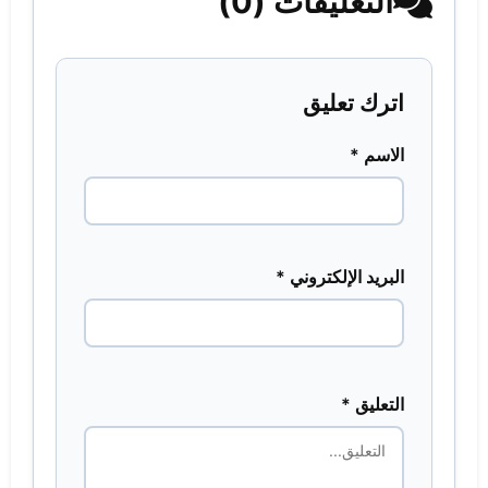
التعليقات (0)
اترك تعليق
الاسم *
البريد الإلكتروني *
التعليق *