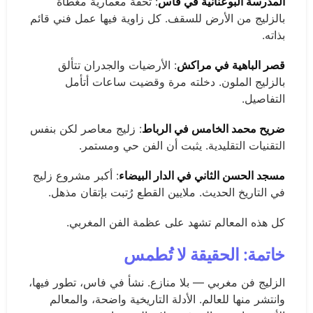
المدرسة البوعنانية في فاس
: تحفة معمارية مغطاة
بالزليج من الأرض للسقف. كل زاوية فيها عمل فني قائم
بذاته.
قصر الباهية في مراكش
: الأرضيات والجدران تتألق
بالزليج الملون. دخلته مرة وقضيت ساعات أتأمل
التفاصيل.
ضريح محمد الخامس في الرباط
: زليج معاصر لكن بنفس
التقنيات التقليدية. يثبت أن الفن حي ومستمر.
مسجد الحسن الثاني في الدار البيضاء
: أكبر مشروع زليج
في التاريخ الحديث. ملايين القطع رُتبت بإتقان مذهل.
كل هذه المعالم تشهد على عظمة الفن المغربي.
خاتمة: الحقيقة لا تُطمس
الزليج فن مغربي — بلا منازع. نشأ في فاس، تطور فيها،
وانتشر منها للعالم. الأدلة التاريخية واضحة، والمعالم