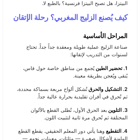
البيتزا، هل تصبح البيتزا فرنسية؟ بالطبع لا.
كيف يُصنع الزليج المغربي؟ رحلة الإتقان
المراحل الأساسية
صناعة الزليج عملية طويلة ومعقدة جداً جداً. تحتاج
لسنوات من التدريب لإتقانها:
1. تحضير الطين
يُجمع من مناطق خاصة حول فاس،
يُنقى ويُعجن بطريقة معينة.
2. التشكيل والحرق
تُشكل ألواح مربعة بسماكة محددة،
ثم تُحرق في أفران تقليدية بحرارة عالية جداً.
3. التلوين
بعد الحرق الأول، تُطلى القطع بالألوان
المختلفة ثم تُحرق مرة ثانية لتثبيت اللون.
4. التقطيع
وهنا يأتي دور المعلم الحقيقي. يقطع القطع
الملونة لأشكال صغيرة — مثلثات، معينات، نجوم —