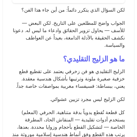
لكن السؤال الذي يتكرر دائماً: من أين جاء هذا الفن؟
الجواب واضح للمطلعين على التاريخ. لكن البعض —
للأسف — يحاول تزوير الحقائق وادعاء ما ليس له. دعونا
نكشف الحقيقة بالأدلة الدامغة، بعيداً عن العواطف
والسياسة.
ما هو الزليج التقليدي؟
الزليج التقليدي هو فن زخرفي يعتمد على تقطيع قطع
خزفية صغيرة ملونة وترتيبها بأشكال هندسية معقدة.
يعني، ببساطة: فسيفساء مغربية بمواصفات خاصة جداً.
لكن الزليج ليس مجرد تزيين عشوائي.
كل قطعة تُقطع يدوياً بدقة متناهية. الحرفي (المعلم)
يستخدم أدوات تقليدية — المنقاش الحاد، المطرقة
الخاصة — لتشكيل القطع بأحجام وزوايا محددة. بعدها،
يرتب هذه القطع وفق أنماط هندسية إسلامية موروثة منذ