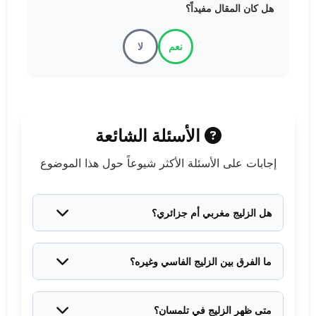
هل كان المقال مفيداً؟
نعم
لا
الأسئلة الشائعة
إجابات على الأسئلة الأكثر شيوعاً حول هذا الموضوع
هل الزليج مغربي أم جزائري؟
الزليج بأصله التاريخي مغربي. نشأ في مدينة فاس
المغربية في القرن الرابع عشر الميلادي وتطور هناك على
ما الفرق بين الزليج الفاسي وغيره؟
أيدي الحرفيين الفاسيين. انتقل لاحقاً لمناطق أخرى بما
الزليج المغربي الفاسي يتميز بتقنيات فريدة في التقطيع
فيها تلمسان الجزائرية عبر الحرفيين المغاربة المهاجرين.
اليدوي، واستخدام ألوان طبيعية خاصة، وأنماط هندسية
متى ظهر الزليج في تلمسان؟