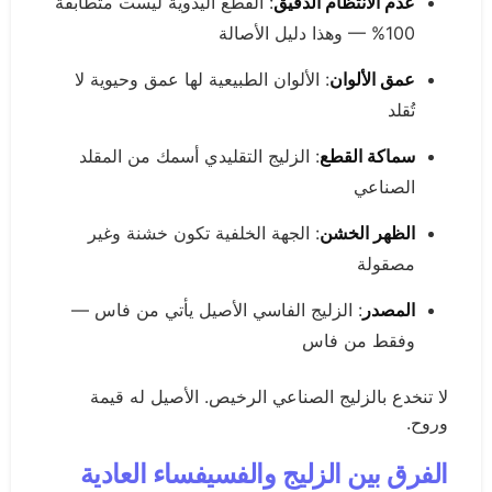
عدم الانتظام الدقيق
: القطع اليدوية ليست متطابقة
100% — وهذا دليل الأصالة
عمق الألوان
: الألوان الطبيعية لها عمق وحيوية لا
تُقلد
سماكة القطع
: الزليج التقليدي أسمك من المقلد
الصناعي
الظهر الخشن
: الجهة الخلفية تكون خشنة وغير
مصقولة
المصدر
: الزليج الفاسي الأصيل يأتي من فاس —
وفقط من فاس
لا تنخدع بالزليج الصناعي الرخيص. الأصيل له قيمة
وروح.
الفرق بين الزليج والفسيفساء العادية