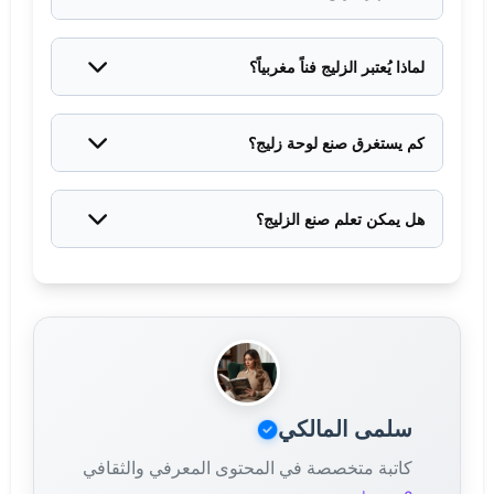
معقدة تطورت في فاس بالتحديد. جودته وإتقانه يجعلانه
الزليج في تلمسان ظهر في القرن الخامس عشر — بعد
مرجعاً للزليج التقليدي في العالم.
قرن من ظهوره في فاس. وصل عبر الحرفيين المغاربة
لماذا يُعتبر الزليج فناً مغربياً؟
الذين استدعاهم السلاطين الزيانيون لتزيين المساجد
لأن بداية تطور الزليج المغربي حدثت في فاس، وتقنياته
والقصور.
الأساسية ابتُكرت هناك، والمدرسة الحرفية المتخصصة
كم يستغرق صنع لوحة زليج؟
نشأت في المغرب. الأدلة التاريخية والمعمارية تؤكد الأصل
يعتمد على الحجم والتعقيد. لوحة صغيرة قد تأخذ أسبوعاً،
المغربي بشكل قاطع.
بينما مشروع كبير (مثل تغطية جدران غرفة) قد يستغرق
هل يمكن تعلم صنع الزليج؟
شهوراً من العمل اليدوي المتواصل.
نظرياً نعم، لكن الإتقان يحتاج لسنوات طويلة من التدريب.
المعلمون التقليديون يبدأون التعلم في سن مبكرة
ويستمرون لعقود. إنها مهنة تحتاج صبراً وموهبة ودقة
استثنائية.
سلمى المالكي
كاتبة متخصصة في المحتوى المعرفي والثقافي