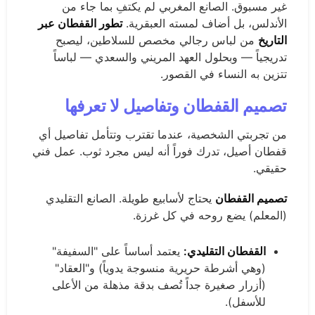
غير مسبوق. الصانع المغربي لم يكتفِ بما جاء من
الأندلس، بل أضاف لمسته العبقرية.
تطور القفطان عبر
التاريخ
من لباس رجالي مخصص للسلاطين، ليصبح
تدريجياً — وبحلول العهد المريني والسعدي — لباساً
تتزين به النساء في القصور.
تصميم القفطان وتفاصيل لا تعرفها
من تجربتي الشخصية، عندما تقترب وتتأمل تفاصيل أي
قفطان أصيل، تدرك فوراً أنه ليس مجرد ثوب. عمل فني
حقيقي.
تصميم القفطان
يحتاج لأسابيع طويلة. الصانع التقليدي
(المعلم) يضع روحه في كل غرزة.
القفطان التقليدي:
يعتمد أساساً على "السفيفة"
(وهي أشرطة حريرية منسوجة يدوياً) و"العقاد"
(أزرار صغيرة جداً تُصف بدقة مذهلة من الأعلى
للأسفل).