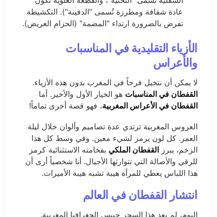
السفلية تُسمى "التحتية"، والقطعة العلوية تكون
عادة شفافة ومطرزة تُسمى "الدفينة"). التكشيطة
تفرض بالضرورة ارتداء "المضمة" (الحزام العريض).
الأزياء التقليدية في المناسبات
والأعراس
لا يمكن أن نتخيل فرحاً في المغرب بدون هذه الأزياء.
القفطان في المناسبات
هو الخيار الأول والأخير. أما
القفطان في الأعراس المغربية
، فهو قصة أخرى تماماً!
العروس المغربية ترتدي عدة تصاميم وألوان خلال ليلة
العمر. كل لون يرمز لشيء معين. وفي وسط كل هذا
الزخم، يبرز
القفطان الملكي
بفخامته الاستثنائية كرمز
للرقي والأصالة التي تتوارثها الأجيال. أنا شخصياً أرى أن
هذا اللباس يعطي للمرأة هيبة تشبه هيبة الأميرات.
انتشار القفطان في العالم
اليوم، لم يعد هذا السحر حبيس الجغرافيا المغربية.