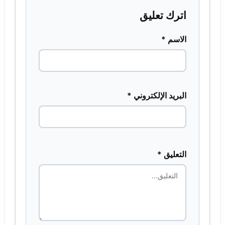
اترك تعليق
الاسم *
البريد الإلكتروني *
التعليق *