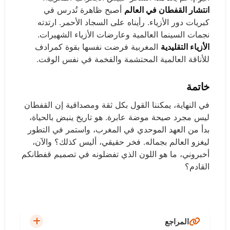
انتشار القفطان في العالم
أصبح ظاهرة تُدرس في
كبريات دور الأزياء. رأيناه على السجاد الأحمر. ارتدته
نجمات السينما العالمية وعارضات الأزياء الشهيرات.
الأزياء التقليدية
المغربية فرضت نفسها بقوة كمرادف
للأناقة العالمية المحتشمة والفخمة في نفس الوقت.
خاتمة
في النهاية، يمكننا القول بكل ثقة ومصداقية إن القفطان
ليس مجرد صيحة موضة عابرة. هو تاريخ ينبض بالحياة،
بدأ من العهد الموحدي في المغرب، واستمر في التطور
ليغزو العالم بجماله. فخر حقيقي، أليس كذلك؟ والآن،
أخبروني، ما هو اللون الذي تفضلونه في تصميم قفطانكم
القادم؟
المراجع