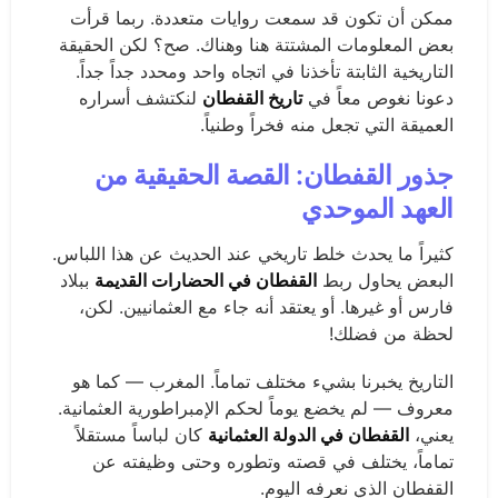
ممكن أن تكون قد سمعت روايات متعددة. ربما قرأت
بعض المعلومات المشتتة هنا وهناك. صح؟ لكن الحقيقة
التاريخية الثابتة تأخذنا في اتجاه واحد ومحدد جداً جداً.
دعونا نغوص معاً في
تاريخ القفطان
لنكتشف أسراره
العميقة التي تجعل منه فخراً وطنياً.
جذور القفطان: القصة الحقيقية من
العهد الموحدي
كثيراً ما يحدث خلط تاريخي عند الحديث عن هذا اللباس.
البعض يحاول ربط
القفطان في الحضارات القديمة
ببلاد
فارس أو غيرها. أو يعتقد أنه جاء مع العثمانيين. لكن،
لحظة من فضلك!
التاريخ يخبرنا بشيء مختلف تماماً. المغرب — كما هو
معروف — لم يخضع يوماً لحكم الإمبراطورية العثمانية.
يعني،
القفطان في الدولة العثمانية
كان لباساً مستقلاً
تماماً، يختلف في قصته وتطوره وحتى وظيفته عن
القفطان الذي نعرفه اليوم.