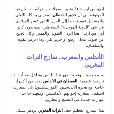
إذن، من أين جاء؟ تشير السجلات والدراسات التاريخية
الموثوقة إلى أن
جذور القفطان
المغربي بشكله الأولي
والمستقل تعود تحديداً إلى القرن الثاني عشر الميلادي،
في عهد "الدولة الموحدية". السلاطين الموحدون كانوا
أول من ارتدى هذا الرداء الطويل والمميز، وكان يُصنع
من صوف محلي رفيع أو حرير نقي. رداء يرمز للقوة
والسلطان.
الأندلس والمغرب.. تمازج التراث
المغربي
و، مع مرور الوقت، تطور هذا اللباس وتداخل مع أحداث
تاريخية عظيمة.
القفطان في الأندلس
لعب دوراً كبيراً،
خاصة مع هجرة الأندلسيين (الموريسكيين) إلى المغرب.
استقبل المغاربة إخوانهم الأندلسيين، ومعهم جاءت
مهارات جديدة في النسيج والتطريز.
هذا التمازج العظيم جعل
التراث المغربي
يزدهر بشكل