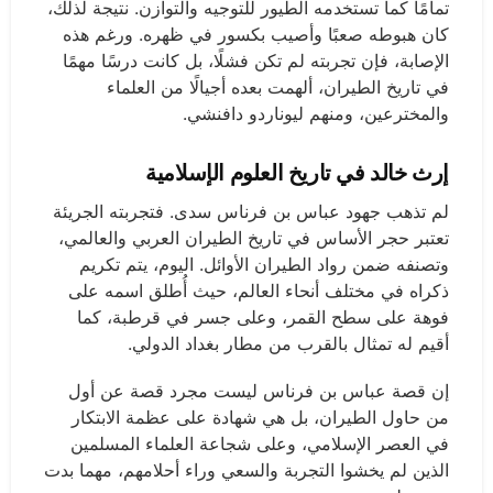
تمامًا كما تستخدمه الطيور للتوجيه والتوازن. نتيجة لذلك،
كان هبوطه صعبًا وأصيب بكسور في ظهره. ورغم هذه
الإصابة، فإن تجربته لم تكن فشلًا، بل كانت درسًا مهمًا
في تاريخ الطيران، ألهمت بعده أجيالًا من العلماء
والمخترعين، ومنهم ليوناردو دافنشي.
إرث خالد في تاريخ العلوم الإسلامية
لم تذهب جهود عباس بن فرناس سدى. فتجربته الجريئة
تعتبر حجر الأساس في تاريخ الطيران العربي والعالمي،
وتصنفه ضمن رواد الطيران الأوائل. اليوم، يتم تكريم
ذكراه في مختلف أنحاء العالم، حيث أُطلق اسمه على
فوهة على سطح القمر، وعلى جسر في قرطبة، كما
أقيم له تمثال بالقرب من مطار بغداد الدولي.
إن قصة عباس بن فرناس ليست مجرد قصة عن أول
من حاول الطيران، بل هي شهادة على عظمة الابتكار
في العصر الإسلامي، وعلى شجاعة العلماء المسلمين
الذين لم يخشوا التجربة والسعي وراء أحلامهم، مهما بدت