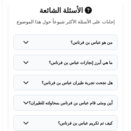
الأسئلة الشائعة
إجابات على الأسئلة الأكثر شيوعاً حول هذا الموضوع
من هو عباس بن فرناس؟
أبو القاسم عباس بن فرناس بن ورداس التاكرني، عالم
ومخترع وشاعر وموسيقي أندلسي من القرن التاسع
ما هي أبرز إنجازات عباس بن فرناس؟
الميلادي، يُعرف بأنه أول من قام بمحاولة علمية للطيران.
إلى جانب محاولته الطيران، اخترع القلم الحبر، والساعة
المائية، وطور صناعة الزجاج من الحجارة، وصنع النظارات
هل نجحت تجربة طيران عباس بن فرناس؟
الطبية، وأنشأ قبة سماوية.
نجح في التحليق لمسافة، لكنه واجه صعوبة في الهبوط
لعدم تزويد آلته بذيل، مما أدى إلى إصابته. ومع ذلك، تعتبر
أين ومتى قام عباس بن فرناس بمحاولته للطيران؟
تجربته خطوة رائدة في تاريخ الطيران.
قام بمحاولته في مدينة قرطبة بالأندلس عام 875 ميلادية.
كيف تم تكريم عباس بن فرناس؟