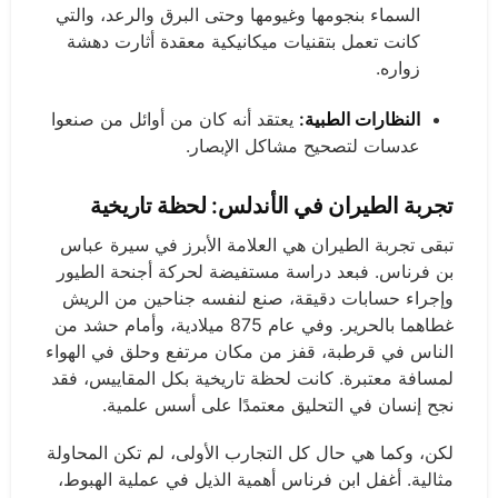
السماء بنجومها وغيومها وحتى البرق والرعد، والتي
كانت تعمل بتقنيات ميكانيكية معقدة أثارت دهشة
زواره.
النظارات الطبية:
يعتقد أنه كان من أوائل من صنعوا
عدسات لتصحيح مشاكل الإبصار.
تجربة الطيران في الأندلس: لحظة تاريخية
تبقى تجربة الطيران هي العلامة الأبرز في سيرة عباس
بن فرناس. فبعد دراسة مستفيضة لحركة أجنحة الطيور
وإجراء حسابات دقيقة، صنع لنفسه جناحين من الريش
غطاهما بالحرير. وفي عام 875 ميلادية، وأمام حشد من
الناس في قرطبة، قفز من مكان مرتفع وحلق في الهواء
لمسافة معتبرة. كانت لحظة تاريخية بكل المقاييس، فقد
نجح إنسان في التحليق معتمدًا على أسس علمية.
لكن، وكما هي حال كل التجارب الأولى، لم تكن المحاولة
مثالية. أغفل ابن فرناس أهمية الذيل في عملية الهبوط،