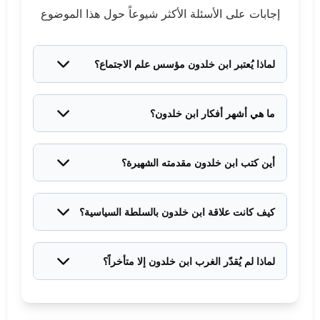
إجابات على الأسئلة الأكثر شيوعاً حول هذا الموضوع
لماذا يُعتبر ابن خلدون مؤسس علم الاجتماع؟
لأنه أول من درس المجتمعات البشرية دراسة علمية
منهجية، ووضع نظريات لتفسير تطور الحضارات
ما هي أشهر أفكار ابن خلدون؟
وسقوطها. سبق علماء الاجتماع الغربيين بقرون.
أشهرها نظرية العصبية (التماسك الاجتماعي)، ونظرية
الدورة الحضارية، وفكرة أن الدول تمر بمراحل حياة مثل
أين كتب ابن خلدون مقدمته الشهيرة؟
الكائنات الحية، وعلم العمران البشري.
كتبها في قلعة ابن سلامة بالجزائر خلال أربع سنوات من
الاعتزال (1375-1378)، بعد أن قرر ترك الحياة السياسية
كيف كانت علاقة ابن خلدون بالسلطة السياسية؟
والتفرغ للتأليف.
علاقة معقدة! عمل في مناصب سياسية عالية لكنه عانى
كثيراً — سُجن، ونُفي، وعُزل من مناصبه. هذه التجارب
لماذا لم يُقدّر الغرب ابن خلدون إلا متأخراً؟
أثرت عميقاً في فكره وكتاباته.
لأن مؤلفاته بقيت حبيسة اللغة العربية قرون طويلة. لما
تُرجمت للفرنسية في القرن التاسع عشر، انبهر العلماء