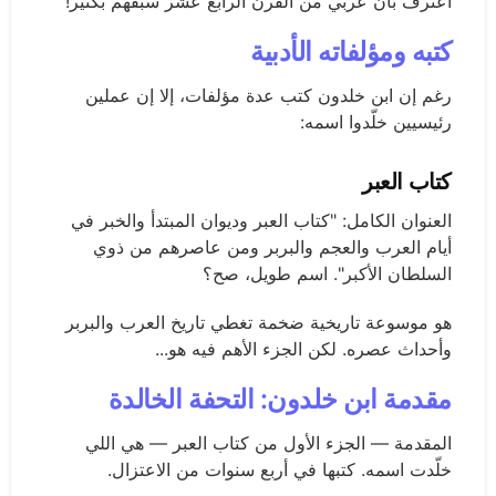
اعترف بأن عربي من القرن الرابع عشر سبقهم بكثير!
كتبه ومؤلفاته الأدبية
رغم إن ابن خلدون كتب عدة مؤلفات، إلا إن عملين
رئيسيين خلّدوا اسمه:
كتاب العبر
العنوان الكامل: "كتاب العبر وديوان المبتدأ والخبر في
أيام العرب والعجم والبربر ومن عاصرهم من ذوي
السلطان الأكبر". اسم طويل، صح؟
هو موسوعة تاريخية ضخمة تغطي تاريخ العرب والبربر
وأحداث عصره. لكن الجزء الأهم فيه هو...
مقدمة ابن خلدون: التحفة الخالدة
المقدمة — الجزء الأول من كتاب العبر — هي اللي
خلّدت اسمه. كتبها في أربع سنوات من الاعتزال.