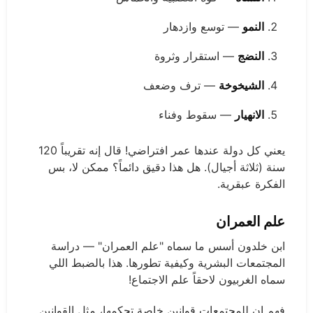
النمو
— توسع وازدهار
النضج
— استقرار وثروة
الشيخوخة
— ترف وضعف
الانهيار
— سقوط وفناء
يعني كل دولة عندها عمر افتراضي! قال إنه تقريباً 120
سنة (ثلاثة أجيال). هل هذا دقيق دائماً؟ ممكن لا، بس
الفكرة عبقرية.
علم العمران
ابن خلدون أسس ما سماه "علم العمران" — دراسة
المجتمعات البشرية وكيفية تطورها. هذا بالضبط اللي
سماه الغربيون لاحقاً علم الاجتماع!
فهم إن للمجتمعات قوانين خاصة تحكمها، مثل القوانين