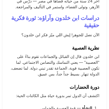
آخر 24 سنة من حياته قضاها في مصر — درّس في
الأزهر، وتولى القضاء، واستمر في التأليف والمراجعة.
دراسات ابن خلدون وآراؤه: ثورة فكرية
حقيقية
الآن نصل للجوهر! إيش اللي ميّز فكر ابن خلدون؟
نظرية العصبية
ابن خلدون قال إن القبائل والجماعات تقوم بناءً على
"العصبية" — يعني التماسك والتضامن الاجتماعي. لما
تكون العصبية قوية، الجماعة تقدر تبني دولة. لما تضعف،
الدولة تنهار. بسيط جداً جداً، بس عميق.
دورة الحضارات
اكتشف أن الدول تمر بدورة حياة مثل الكائنات الحية:
النشأة
— قوة العصبية والحماس