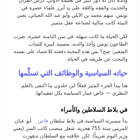
والده كان له دور كبير في تعليمه الأولي. درس القرآن
والحديث والفقه واللغة على يد أبرز علماء عصره في
تونس. منهم محمد بن الآبلي وأبو عبد الله الجياني. يعني
البيئة كانت مثالية لصناعة عقل متميز.
لكن الحياة ما كانت سهلة. في سن الثامنة عشرة، ضرب
الطاعون تونس وأخذ والديه. مصيبة كبيرة للشاب
الصغير، صح؟ بس هذه المحنة دفعته للاعتماد على نفسه
والبحث عن طريقه في الحياة.
حياته السياسية والوظائف التي تسلّمها
هنا يبدأ الجزء المثير فعلاً! ابن خلدون ما اكتفى بالعلم
النظري — خاض غمار السياسة بكل تعقيداتها.
في بلاط السلاطين والأمراء
بدأ مسيرته السياسية في بلاط سلطان
فاس
أبو عنان
المريني سنة 755 هجرية. شغل منصب كاتب السر (يعني
وزير اليوم تقريباً). لكن علاقته مع السلطان تدهورت