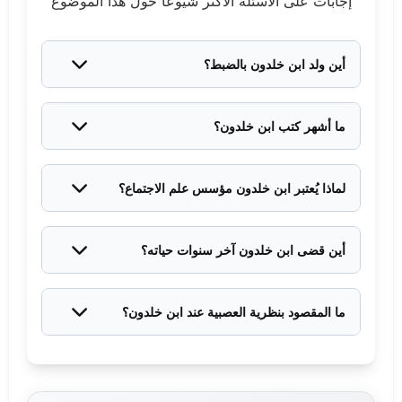
إجابات على الأسئلة الأكثر شيوعاً حول هذا الموضوع
أين ولد ابن خلدون بالضبط؟
ولد في مدينة تونس عام 1332 ميلادية، في أسرة أندلسية
عريقة هاجرت من إشبيلية.
ما أشهر كتب ابن خلدون؟
أشهر أعماله هو كتاب "المقدمة" أو "مقدمة ابن خلدون"،
وهو مقدمة لكتابه الأكبر "كتاب العبر".
لماذا يُعتبر ابن خلدون مؤسس علم الاجتماع؟
لأنه أول من طبّق منهجاً علمياً منظماً لدراسة المجتمعات
البشرية وقوانين تطورها، قبل الغرب بقرون.
أين قضى ابن خلدون آخر سنوات حياته؟
قضى آخر 24 سنة من حياته في القاهرة، حيث عمل قاضياً
ومدرساً حتى وفاته عام 1406.
ما المقصود بنظرية العصبية عند ابن خلدون؟
العصبية هي الرابطة الاجتماعية القوية التي تجمع أفراد
القبيلة أو الجماعة، وهي أساس قيام الدول وسقوطها
حسب نظريته.