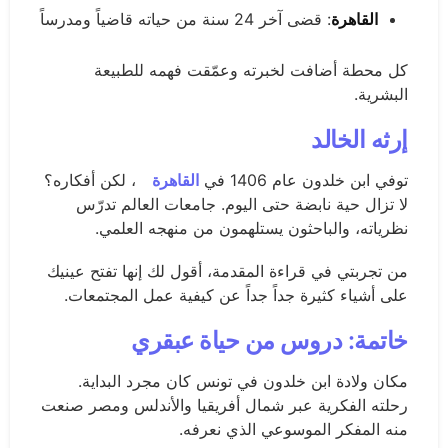
القاهرة
: قضى آخر 24 سنة من حياته قاضياً ومدرساً
كل محطة أضافت لخبرته وعمّقت فهمه للطبيعة
البشرية.
إرثه الخالد
توفي ابن خلدون عام 1406 في
القاهرة
، لكن أفكاره؟
لا تزال حية نابضة حتى اليوم. جامعات العالم تدرّس
نظرياته، والباحثون يستلهمون من منهجه العلمي.
من تجربتي في قراءة المقدمة، أقول لك إنها تفتح عينيك
على أشياء كثيرة جداً جداً عن كيفية عمل المجتمعات.
خاتمة: دروس من حياة عبقري
مكان ولادة ابن خلدون في تونس كان مجرد البداية.
رحلته الفكرية عبر شمال أفريقيا والأندلس ومصر صنعت
منه المفكر الموسوعي الذي نعرفه.