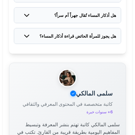
آية الكرسي، وسورتا الفلق والناس، وجملة "أعوذ بكلمات
الله التامات من شر ما خلق" ثلاث مرات — وهذه تكفي
هل أذكار المساء تُقال جهراً أم سراً؟
كبداية قوية.
السنة فيها السر، لكن لا بأس بالجهر أحياناً لتعليم الأبناء أو
الاستئناس.
هل يجوز للمرأة الحائض قراءة أذكار المساء؟
نعم، يجوز لها قراءة الأذكار والتسبيح والدعاء، لأن هذه
الأذكار ليست قرآناً مقصوداً به التلاوة وحدها.
سلمى المالكي
كاتبة متخصصة في المحتوى المعرفي والثقافي
6+ سنوات خبرة
سلمى المالكي كاتبة تهتم بنشر المعرفة وتبسيط
المفاهيم اليومية بطريقة قريبة من القارئ. تكتب في