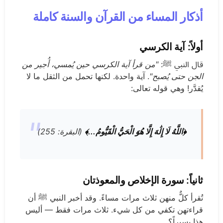
أذكار المساء من القرآن والسنة كاملة
أولاً: آية الكرسي
قال النبي ﷺ:
"من قرأ آية الكرسي حين يُمسي، أُجير من
الجن حتى يُصبح"
. آية واحدة. لكنها تحمل من الثقل ما لا
يُقدَّر! وهي قوله تعالى:
﴿اللَّهُ لَا إِلَٰهَ إِلَّا هُوَ الْحَيُّ الْقَيُّومُ...﴾
(البقرة: 255)
ثانياً: سورة الإخلاص والمعوذتان
تُقرأ كلٌّ منهن ثلاث مرات مساءً. وقد أخبر النبي ﷺ أن
قراءتهن تكفي من كل شيء. ثلاث مرات فقط — أليس
هذا يسيراً؟