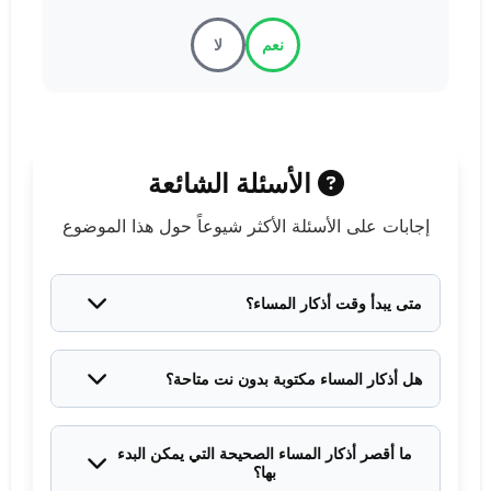
نعم
لا
الأسئلة الشائعة
إجابات على الأسئلة الأكثر شيوعاً حول هذا الموضوع
متى يبدأ وقت أذكار المساء؟
يبدأ وقتها من صلاة العصر وفق قول عدد من العلماء، أو
من وقت المغرب وفق قول آخرين. والأحوط البدء من
هل أذكار المساء مكتوبة بدون نت متاحة؟
العصر والمداومة حتى ما بعد المغرب.
نعم، يمكن تنزيل تطبيق "حصن المسلم" أو حفظ الأذكار
في ملاحظات الهاتف للاستخدام بدون إنترنت في أي وقت.
ما أقصر أذكار المساء الصحيحة التي يمكن البدء
بها؟