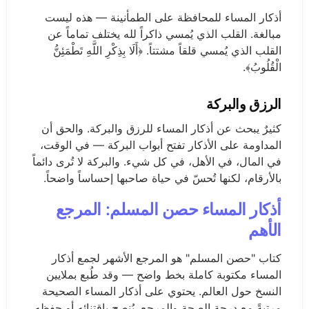
أذكار المساء للمحافظة على الطمأنينة — هذه ليست
مبالغة. القلب الذي يُمسي ذاكراً لله يختلف تماماً عن
القلب الذي يُمسي قلقاً مشتتاً. ﴿أَلَا بِذِكْرِ اللَّهِ تَطْمَئِنُّ
الْقُلُوبُ﴾.
الرزق والبركة
كثيرٌ يبحث عن أذكار المساء للرزق والبركة. والحق أن
المداومة على الأذكار تفتح أبواب البركة — في الوقت،
في المال، في الأهل، في كل شيء. والبركة لا تُرى دائماً
بالأرقام، لكنها تُحسّ في حياة صاحبها إحساساً واضحاً.
أذكار المساء حصن المسلم: المرجع
الأهم
كتاب "حصن المسلم" هو المرجع الأشهر لجمع أذكار
المساء مكتوبة كاملة بخط واضح — وقد طُبع بملايين
النسخ حول العالم. يحتوي على أذكار المساء الصحيحة
مرتبةً مع درجة الصحة والمرجع. يُنصح باقتنائه أو حفظه