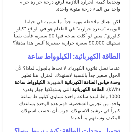
وتحديداً كمية الحرارة اللازمة لرفع درجة حرارة جرام
واحد من الماء درجة مئوية واحدة.
لكن، هناك ملاحظة مهمة جداً. ما نسميه في حياتنا
اليومية "سعرة حرارية" في الطعام هو في الواقع "كيلو
كالوري". يعني لو أكلت تفاحة فيها 90 سعرة، فأنت تقنياً
تستهلك 90,000 سعرة حرارية صغيرة! أليس هذا مذهلاً؟
الطاقة الكهربائية: الكيلوواط ساعة
عندما تصل فاتورة الكهرباء، لا نجدها بالجول. لماذا؟ لأن
الجول صغير جداً بالنسبة لاستهلاك المنزل. هنا تظهر
وحدة قياس الطاقة الكهربائية
الشهيرة:
الكيلوواط ساعة
(kWh).
الطاقة الكهربائية
التي يستهلكها جهاز بقدرة
1000 واط لمدة ساعة واحدة تساوي كيلوواط ساعة
واحد. من تجربي الشخصية، فهم هذه الوحدة يساعدك
كثيراً في ترشيد الاستهلاك. جرب أن تحسب استهلاك
المكيف وستفهم ما أعنيه!
تحويل وحدات الطاقة: كيف نربط بينها؟