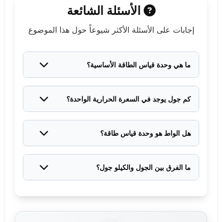
الأسئلة الشائعة
إجابات على الأسئلة الأكثر شيوعاً حول هذا الموضوع
ما هي وحدة قياس الطاقة الأساسية؟
الوحدة الأساسية والمعتمدة عالمياً في النظام الدولي هي
الجول (J).
كم جول يوجد في السعرة الحرارية الواحدة؟
السعرة الحرارية الواحدة (الكبيرة المستخدمة في الغذاء)
تساوي تقريباً 4184 جول.
هل الواط هو وحدة قياس طاقة؟
لا، الواط هو وحدة قياس "القدرة" (معدل استهلاك
الطاقة)، بينما الكيلوواط ساعة هو الذي يقيس الطاقة
ما الفرق بين الجول والكيلو جول؟
الفعلية المستهلكة.
الكيلو جول هو ببساطة مضاعف للجول، حيث أن 1 كيلو
جول يساوي 1000 جول.