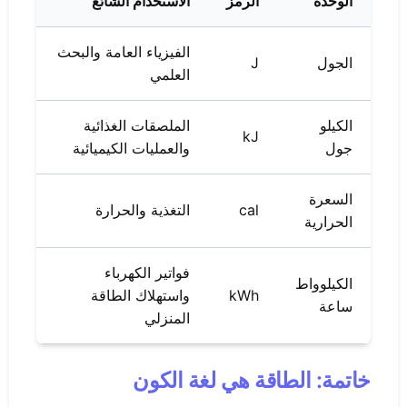
الوحدة
الرمز
الاستخدام الشائع
الفيزياء العامة والبحث
الجول
J
العلمي
الكيلو
الملصقات الغذائية
kJ
جول
والعمليات الكيميائية
السعرة
cal
التغذية والحرارة
الحرارية
فواتير الكهرباء
الكيلوواط
kWh
واستهلاك الطاقة
ساعة
المنزلي
خاتمة: الطاقة هي لغة الكون