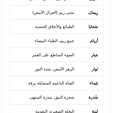
رِيمان
مثنى ريم (الغزال الأبيض)
سَجايا
الطبائع والأخلاق الحسنة
أريام
جمع ريم، الظباء البيضاء
مَيار
الضوء الساطع على القمر
نَوار
الزهر الأبيض، شدة النور
غِيداء
الفتاة الناعمة المتمايلة برقة
سُدرة
شجرة النبق، سدرة المنتهى
لِينة
النخلة الصغيرة، النعومة