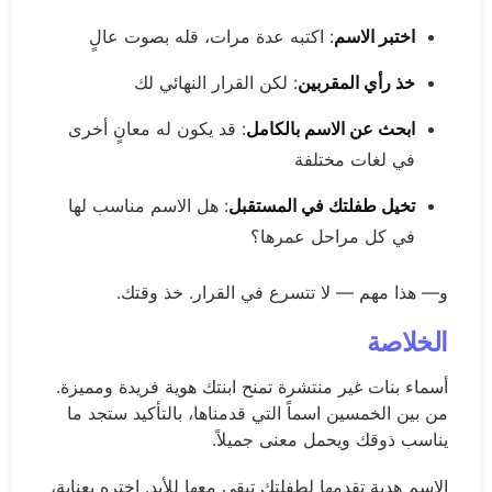
اختبر الاسم
: اكتبه عدة مرات، قله بصوت عالٍ
خذ رأي المقربين
: لكن القرار النهائي لك
ابحث عن الاسم بالكامل
: قد يكون له معانٍ أخرى
في لغات مختلفة
تخيل طفلتك في المستقبل
: هل الاسم مناسب لها
في كل مراحل عمرها؟
و— هذا مهم — لا تتسرع في القرار. خذ وقتك.
الخلاصة
أسماء بنات غير منتشرة تمنح ابنتك هوية فريدة ومميزة.
من بين الخمسين اسماً التي قدمناها، بالتأكيد ستجد ما
يناسب ذوقك ويحمل معنى جميلاً.
الاسم هدية تقدمها لطفلتك تبقى معها للأبد. اختره بعناية،