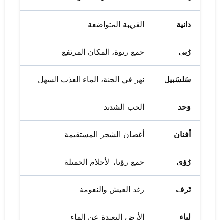
دانية
القريبة المتواضعة
رُبى
جمع ربوة، المكان المرتفع
سَلسَبيل
نهر في الجنة، الماء العذب السهل
وَجد
الحب الشديد
أفنان
أغصان الشجر المستقيمة
رُؤى
جمع رؤيا، الأحلام الجميلة
تَرف
رغد العيش والنعومة
لِياء
الأرض البعيدة عن الماء