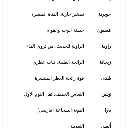
جويرية
تصغير جارية، الفتاة الصغيرة
مَيسون
حسنة الوجه والقوام
راوية
الراوية للحديث، من تروي الماء
رَيحانة
الرائحة الطيبة، نبات عطري
شَذى
قوة رائحة العطر المنتشرة
وَسن
النعاس الخفيف، ثقل النوم الأول
يارا
القوية الشجاعة (فارسي)
أَليس
النعومة