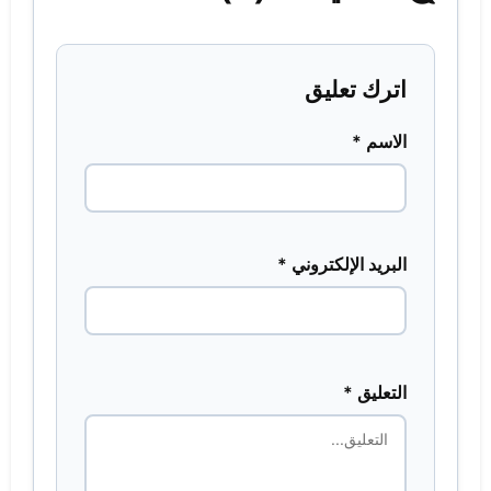
اترك تعليق
الاسم *
البريد الإلكتروني *
التعليق *