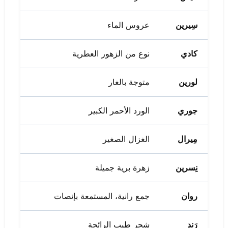
سِيرين
عروس الماء
كادي
نوع من الزهور العطرية
لورين
متوجة بالغار
جوري
الورد الأحمر الكبير
مِيرال
الغزال الصغير
نِسرين
زهرة برية جميلة
روان
جمع رانية، المستمعة بإنصات
رَند
شجر طيب الرائحة