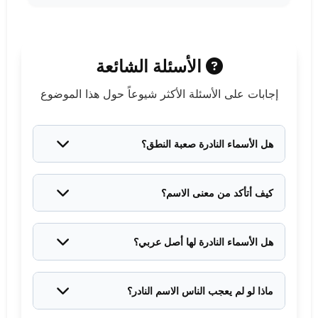
الأسئلة الشائعة
إجابات على الأسئلة الأكثر شيوعاً حول هذا الموضوع
هل الأسماء النادرة صعبة النطق؟
ليس بالضرورة. كثير من أسماء البنات النادرة سهلة
النطق مثل لُجين، أسيل، ورُبى. المهم اختيار اسم يناسب
كيف أتأكد من معنى الاسم؟
بيئتك الاجتماعية.
يمكنك الرجوع لمعاجم اللغة العربية الموثوقة أو استشارة
متخصصين في اللغة. المواقع المتخصصة في معاني
هل الأسماء النادرة لها أصل عربي؟
الأسماء مفيدة أيضاً.
معظم الأسماء في قائمتنا عربية الأصل، لكن بعضها له
أصول فارسية أو من لغات أخرى. هذا التنوع يثري خياراتنا.
ماذا لو لم يعجب الناس الاسم النادر؟
الاسم لطفلتك وليس للآخرين. إذا كان معناه جميلاً