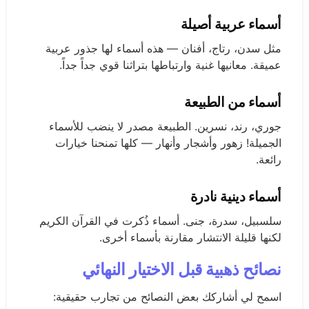
أسماء عربية أصيلة
مثل سدن، رتاج، أفنان — هذه أسماء لها جذور عربية
عميقة. معانيها غنية وارتباطها بتراثنا قوي جداً جداً.
أسماء من الطبيعة
جوري، رند، نسرين. الطبيعة مصدر لا ينضب للأسماء
الجميلة! زهور وأشجار وأنهار — كلها تمنحنا خيارات
رائعة.
أسماء دينية نادرة
سلسبيل، سدرة، جنى. أسماء ذُكرت في القرآن الكريم
لكنها قليلة الانتشار مقارنة بأسماء أخرى.
نصائح ذهبية قبل الاختيار النهائي
اسمح لي أشاركك بعض النصائح من تجارب حقيقية: