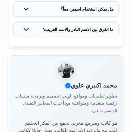
ويعجبك، هذا الأهم. مع الوقت، سيعتاد الناس على الاسم.
هل يمكن استخدام اسمين معاً؟
بالتأكيد! كثير من العائلات تستخدم اسماً مركباً مثل "نور
الهدى" أو "سما رحمة"، لكن تأكد من تناسق الاسمين.
ما الفرق بين الاسم النادر والاسم الغريب؟
الاسم النادر له أصل معروف ومعنى واضح لكنه قليل
الاستخدام. الاسم الغريب قد يكون غير مألوف أو معناه
غير واضح أو غير مقبول اجتماعياً.​
محمد اكبيري علوي
تطوير تطبيقات ومواقع الويب: تصميم وبرمجة منصات
رقمية متقدمة ومتوافقة مع أحدث المعايير التقنية.
8+ سنوات خبرة
هو كاتب ومبرمج مغربي يجمع بين الفكر التحليلي
للمبرمج والرؤية الإبداعية للكاتب. يعمل حاليًا ككاتب