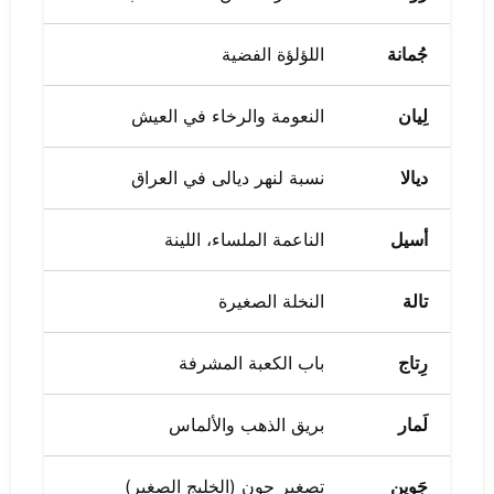
جُمانة
اللؤلؤة الفضية
لِيان
النعومة والرخاء في العيش
ديالا
نسبة لنهر ديالى في العراق
أسيل
الناعمة الملساء، اللينة
تالة
النخلة الصغيرة
رِتاج
باب الكعبة المشرفة
لَمار
بريق الذهب والألماس
جَوين
تصغير جون (الخليج الصغير)