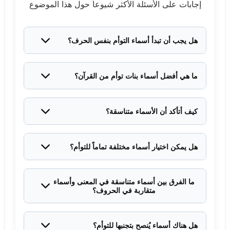
إجابات على الأسئلة الأكثر شيوعاً حول هذا الموضوع
هل يجب أن تبدأ أسماء التوأم بنفس الحرف؟
لا، ليس ضرورياً. التناسق يمكن أن يكون في المعنى أو
الوزن أو الإيقاع، وليس فقط في الحرف الأول.
ما هي أفضل أسماء بنات توأم من القرآن؟
أجمل الخيارات: آية وآيات، جنى وجنان، دانية ودنيا، إسراء
وآلاء، ضحى وسجى.
كيف أتأكد أن الأسماء متناسقة؟
انطقي الاسمين معاً عدة مرات. إذا شعرتِ بانسجام
موسيقي وعدم تنافر، فهذا مؤشر جيد.
هل يمكن اختيار أسماء مختلفة تماماً للتوأم؟
نعم، بالتأكيد! بعض الأسر تفضل إعطاء كل طفلة هويتها
المستقلة تماماً، وهذا خيار محترم.
ما الفرق بين أسماء متناسقة في المعنى وأسماء
متقاربة في الحروف؟
الأسماء المتناسقة في المعنى تشترك في المضمون مثل
(نور وضياء)، بينما المتقاربة في الحروف تتشابه في
هل هناك أسماء يُنصح بتجنبها للتوأم؟