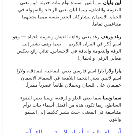
لين وليان
من أشهر أسماء توأم بنات حديثة. لين تعني
النعومة واللطف، بينما ليان تعني الرخاء والسهولة في
الحياة. الاسمان يتشاركان الجذر نفسه ممما يجعلهما
متناغمين تماماً.
رغد ورهف
رغد يعني رفاهة العيش ونعومة الحياة — وهو
اسم ذُكر في القرآن الكريم — بينما رهف يشير إلى
الرقة والنعومة والدقة في الإحساس. ثنائي رائع يعكس
معاني الرقي والجمال!
يارا ولارا
يارا اسم فارسي يعني الصاحبة الصادقة، ولارا
اسم لاتيني يعني النجمة اللامعة في السماء. الاسمان
خفيفان على اللسان ويحملان طابعاً عصرياً مميزاً.
سما وسنا
سما تعني العلو والرفعة، وسنا تعني الضوء
الساطع. ربما تكون هذه من أفضل أسماء بنات توأم
متناسقة في المعنى، حيث يشير كلاهما إلى السمو
والنور.
أسماء بنات توأم إسلامية من القرآن