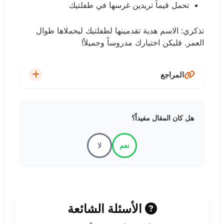
تحمل قيماً تريدين غرسها في طفلتيك
تذكري: الاسم هدية تقدمينها لطفلتيك ليحملاها طوال
العمر. فليكن اختيارك مدروساً وجميلاً!​
المراجع
موقع كتالوج أسماء - دليل شامل لأسماء البنات ومعانيها
هل كان المقال مفيداً؟
مجلة Mumzworld - أجمل أسماء توأم بنات
نعم
لا
موقع مجلة سيدتي - أسماء توائم حلوة وخفيفة
موقع البوابة - أسماء بنات توأم إسلامية من القرآن
الأسئلة الشائعة