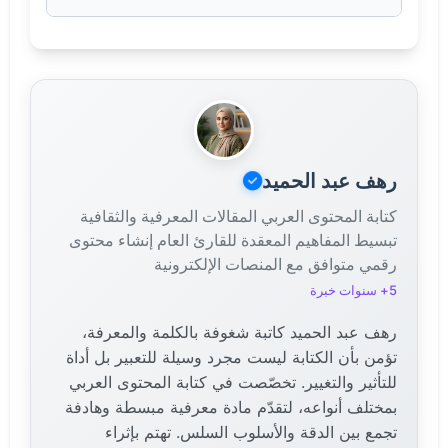
النطق مثل (لين وليان).
نعم، تجنبي الأسماء المتطابقة جداً التي قد تسبب لبساً
مثل (منى ومنة)، والأسماء ذات المعاني المتضادة أو
السلبية.
رهف عبد الحميد
كتابة المحتوى العربي المقالات المعرفية والثقافية
تبسيط المفاهيم المعقدة للقارئ العام إنشاء محتوى
رقمي متوافق مع المنصات الإلكترونية
5+ سنوات خبرة
رهف عبد الحميد كاتبة شغوفة بالكلمة والمعرفة،
تؤمن بأن الكتابة ليست مجرد وسيلة للتعبير بل أداة
للتأثير والتغيير. تخصّصت في كتابة المحتوى العربي
بمختلف أنواعه، لتقدّم مادة معرفية مبسطة وهادفة
تجمع بين الدقة والأسلوب السلس. تهتم بإثراء