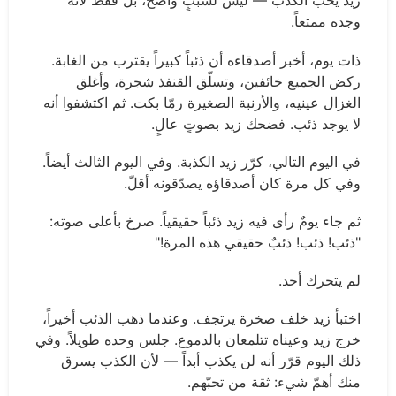
زيد يحبّ الكذب — ليس لسببٍ واضح، بل فقط لأنه
وجده ممتعاً.
ذات يوم، أخبر أصدقاءه أن ذئباً كبيراً يقترب من الغابة.
ركض الجميع خائفين، وتسلّق القنفذ شجرة، وأغلق
الغزال عينيه، والأرنبة الصغيرة رمّا بكت. ثم اكتشفوا أنه
لا يوجد ذئب. فضحك زيد بصوتٍ عالٍ.
في اليوم التالي، كرّر زيد الكذبة. وفي اليوم الثالث أيضاً.
وفي كل مرة كان أصدقاؤه يصدّقونه أقلّ.
ثم جاء يومٌ رأى فيه زيد ذئباً حقيقياً. صرخ بأعلى صوته:
"ذئب! ذئب! ذئبٌ حقيقي هذه المرة!"
لم يتحرك أحد.
اختبأ زيد خلف صخرة يرتجف. وعندما ذهب الذئب أخيراً،
خرج زيد وعيناه تتلمعان بالدموع. جلس وحده طويلاً. وفي
ذلك اليوم قرّر أنه لن يكذب أبداً — لأن الكذب يسرق
منك أهمّ شيء: ثقة من تحبّهم.