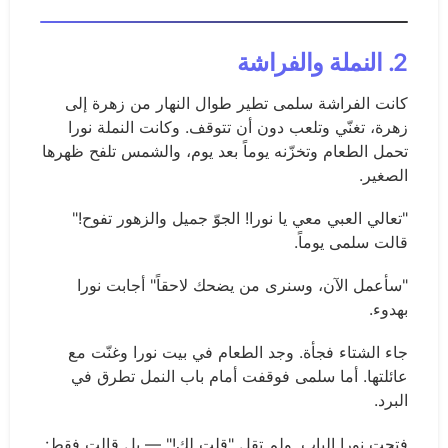
2. النملة والفراشة
كانت الفراشة سلمى تطير طوال النهار من زهرة إلى
زهرة، تغنّي وتلعب دون أن تتوقف. وكانت النملة نورا
تحمل الطعام وتخزّنه يوماً بعد يوم، والشمس تلفح ظهرها
الصغير.
"تعالي العبي معي يا نورا! الجوّ جميل والزهور تفوح!"
قالت سلمى يوماً.
"سأعمل الآن، وسنرى من يضحك لاحقاً" أجابت نورا
بهدوء.
جاء الشتاء فجأة. وجد الطعام في بيت نورا وغنّت مع
عائلتها. أما سلمى فوقفت أمام باب النمل تطرق في
البرد.
فتحت نورا الباب. ولم تقل "قلت لك!" — بل قالت فقط: