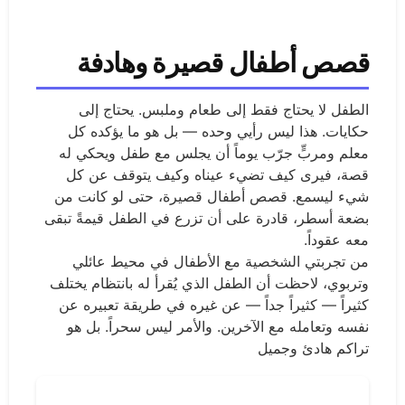
قصص أطفال قصيرة وهادفة
الطفل لا يحتاج فقط إلى طعام وملبس. يحتاج إلى
حكايات. هذا ليس رأيي وحده — بل هو ما يؤكده كل
معلم ومربٍّ جرّب يوماً أن يجلس مع طفل ويحكي له
قصة، فيرى كيف تضيء عيناه وكيف يتوقف عن كل
شيء ليسمع. قصص أطفال قصيرة، حتى لو كانت من
بضعة أسطر، قادرة على أن تزرع في الطفل قيمةً تبقى
معه عقوداً.
من تجربتي الشخصية مع الأطفال في محيط عائلي
وتربوي، لاحظت أن الطفل الذي يُقرأ له بانتظام يختلف
كثيراً — كثيراً جداً — عن غيره في طريقة تعبيره عن
نفسه وتعامله مع الآخرين. والأمر ليس سحراً. بل هو
تراكم هادئ وجميل