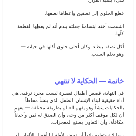
قطع الحلوى إلى نصفين وأعطاها نصفها.
ابتسمت أخته ابتسامةً جعلته يندم أنه لم يعطِها القطعة
كلّها.
أكل نصفه ببطء. وكان أحلى حلوى أكلها في حياته —
وهو يعلم السبب.
خاتمة — الحكاية لا تنتهي
في النهاية، قصص أطفال قصيرة ليست مجرد ترفيه. هي
أداة حقيقية لبناء الإنسان. الطفل الذي ينشأ محاطاً
بالحكايات ينشأ وهو يفهم العالم بطريقة مختلفة — يفهم
أن لكل موقف أكثر من وجه، وأن الصدق له ثمن وأحياناً
مكافأة، وأن التعاون يصنع المعجزات.
ربما لا نستطيع دائماً أن نحضر لأطفالنا أفضل الألعاب أو