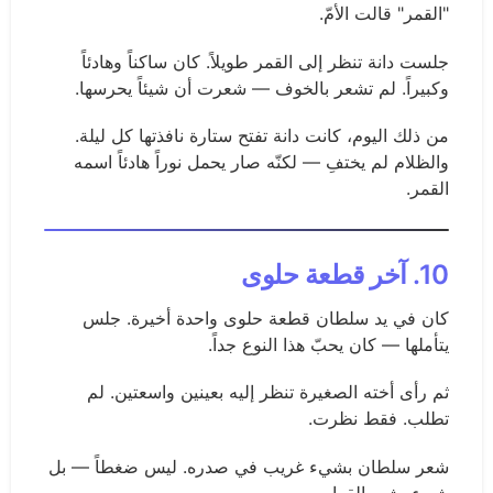
"القمر" قالت الأمّ.
جلست دانة تنظر إلى القمر طويلاً. كان ساكناً وهادئاً
وكبيراً. لم تشعر بالخوف — شعرت أن شيئاً يحرسها.
من ذلك اليوم، كانت دانة تفتح ستارة نافذتها كل ليلة.
والظلام لم يختفِ — لكنّه صار يحمل نوراً هادئاً اسمه
القمر.
10. آخر قطعة حلوى
كان في يد سلطان قطعة حلوى واحدة أخيرة. جلس
يتأملها — كان يحبّ هذا النوع جداً.
ثم رأى أخته الصغيرة تنظر إليه بعينين واسعتين. لم
تطلب. فقط نظرت.
شعر سلطان بشيء غريب في صدره. ليس ضغطاً — بل
شيء يشبه القرار.