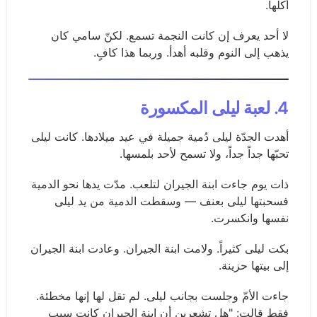
أكلها.
لا أحد يعرف إن كانت النجمة تسمع. لكنّ سامي كان
يذهب إلى النوم وقلبه أهدأ. وربما هذا كافٍ.
4. لعبة ليلى المكسورة
أهدت الجدّة ليلى دُمية جميلة في عيد ميلادها. كانت ليلى
تحبّها جداً جداً، ولا تسمح لأحد بلمسها.
ذات يوم جاءت ابنة الجيران لتلعب. مدّت يدها نحو الدمية
فسحبتها ليلى بعنف — وسقطت الدمية من يد ليلى
نفسها وانكسرت.
بكت ليلى كثيراً. ولامت ابنة الجيران. وعادت ابنة الجيران
إلى بيتها حزينة.
جاءت الأمّ وجلست بجانب ليلى. لم تقل لها إنها مخطئة.
فقط قالت: "هل تشعرين أن ابنة الجيران كانت سبب