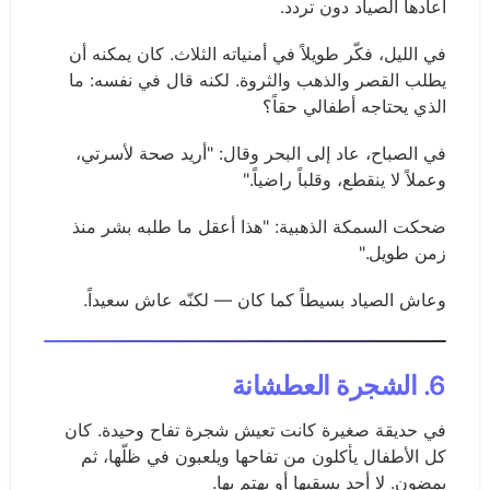
أعادها الصياد دون تردد.
في الليل، فكّر طويلاً في أمنياته الثلاث. كان يمكنه أن
يطلب القصر والذهب والثروة. لكنه قال في نفسه: ما
الذي يحتاجه أطفالي حقاً؟
في الصباح، عاد إلى البحر وقال: "أريد صحة لأسرتي،
وعملاً لا ينقطع، وقلباً راضياً."
ضحكت السمكة الذهبية: "هذا أعقل ما طلبه بشر منذ
زمن طويل."
وعاش الصياد بسيطاً كما كان — لكنّه عاش سعيداً.
6. الشجرة العطشانة
في حديقة صغيرة كانت تعيش شجرة تفاح وحيدة. كان
كل الأطفال يأكلون من تفاحها ويلعبون في ظلّها، ثم
يمضون. لا أحد يسقيها أو يهتم بها.