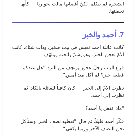
الشجرة لم تتكلم. لكنّ أغصانها مالت نحو رنا — كأنها
تحضنها.
7. أحمد والخبز
كانت عائلة أحمد تعيش في بيت صغير. وذات شتاء، كانت
الأمّ تعجن الخبز، وهو يشمّ رائحته ويتلهّف.
قرع الباب رجلٌ عجوز يرتجف من البرد. "هل عندكم
قطعة خبز؟ لم آكل منذ أمس."
نظرت الأمّ إلى الخبز — كان كافياً للعائلة بالكاد. ثم
نظرت إلى أحمد.
"ماذا نفعل يا أحمد؟"
فكّر أحمد قليلاً. ثم قال: "نعطيه نصف الخبز. وسنأكل
نحن النصف الآخر وربما يكفي."