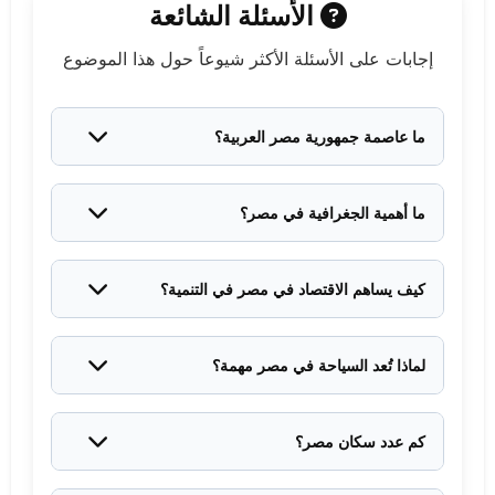
الأسئلة الشائعة
إجابات على الأسئلة الأكثر شيوعاً حول هذا الموضوع
ما عاصمة جمهورية مصر العربية؟
القاهرة هي العاصمة وأكبر المدن، ويبلغ عدد سكان
منطقتها الحضرية أكثر من 20 مليون نسمة.
ما أهمية الجغرافية في مصر؟
توفر الجغرافية المصرية موقعاً استراتيجياً يربط القارات،
وقناة السويس تجعلها معبراً تجارياً عالمياً حيوياً.
كيف يساهم الاقتصاد في مصر في التنمية؟
يعتمد على تنوع القطاعات: الزراعة، الصناعة، السياحة،
والطاقة، مع إصلاحات مستمرة لجذب الاستثمارات.
لماذا تُعد السياحة في مصر مهمة؟
توفر مليارات الدولارات سنوياً وملايين الوظائف، بفضل
التراث الأثري الفريد والتنوع السياحي.
كم عدد سكان مصر؟
يبلغ عدد سكان مصر حوالي 105 مليون نسمة، مما يجعلها