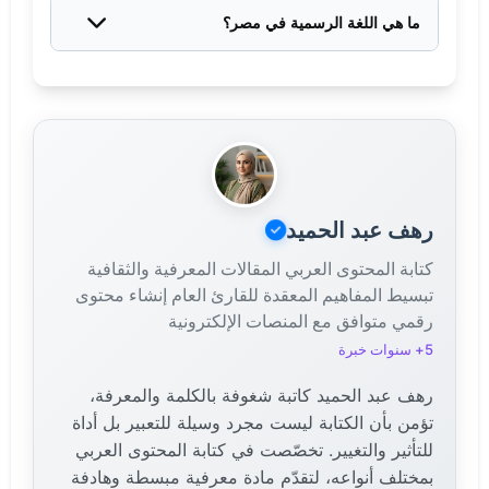
الدولة الأكثر سكاناً في الوطن العربي والثالثة في أفريقيا
ما هي اللغة الرسمية في مصر؟
بعد نيجيريا وإثيوبيا. يتركز معظم السكان في وادي النيل
اللغة العربية هي اللغة الرسمية في جمهورية مصر العربية
ودلتاه، حيث تبلغ الكثافة السكانية في هذه المناطق من
وفقاً للدستور. تُستخدم العربية الفصحى في المؤسسات
أعلى المعدلات عالمياً، بينما تظل الصحاري شبه خالية.
الحكومية، التعليم، والإعلام الرسمي. يتحدث المصريون
اللهجة المصرية في الحياة اليومية، وهي أكثر اللهجات
العربية انتشاراً وفهماً في العالم العربي بفضل الإنتاج
الإعلامي والسينمائي المصري.
رهف عبد الحميد
كتابة المحتوى العربي المقالات المعرفية والثقافية
تبسيط المفاهيم المعقدة للقارئ العام إنشاء محتوى
رقمي متوافق مع المنصات الإلكترونية
5+ سنوات خبرة
رهف عبد الحميد كاتبة شغوفة بالكلمة والمعرفة،
تؤمن بأن الكتابة ليست مجرد وسيلة للتعبير بل أداة
للتأثير والتغيير. تخصّصت في كتابة المحتوى العربي
بمختلف أنواعه، لتقدّم مادة معرفية مبسطة وهادفة