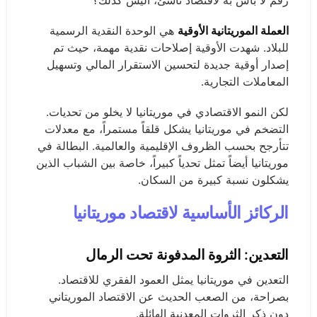
رقم لا بأس به لاقتصاد ناشئ، أليس كذلك؟
العملة الموريتانية الأوقية
هي الوحدة النقدية الرسمية
للبلاد. شهدت الأوقية إصلاحات نقدية مهمة، حيث تم
إصدار أوقية جديدة لتحسين الاستقرار المالي وتسهيل
المعاملات التجارية.
لكن النمو الاقتصادي في موريتانيا لا يخلو من تحديات.
التضخم في موريتانيا يشكل قلقاً مستمراً، مع معدلات
تتأرجح بحسب الظروف الإقليمية والعالمية. البطالة في
موريتانيا أيضاً تمثل تحدياً كبيراً، خاصة بين الشباب الذين
يشكلون نسبة كبيرة من السكان.
الركائز الأساسية لاقتصاد موريتانيا
التعدين: الثروة المدفونة تحت الرمال
التعدين في موريتانيا يمثل العمود الفقري للاقتصاد.
بصراحة، من الصعب الحديث عن الاقتصاد الموريتاني
دون ذكر الثروات المعدنية الهائلة.