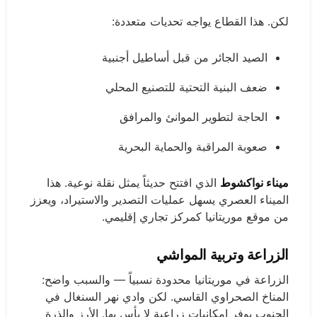
لكن. هذا القطاع يواجه تحديات متعددة:
الصيد الجائر من قبل أساطيل أجنبية
ضعف البنية التحتية للتصنيع المحلي
الحاجة لتطوير الموانئ والمرافق
صعوبة المراقبة والحماية البحرية
ميناء نواكشوط
الذي افتتح حديثاً يمثل نقلة نوعية. هذا
الميناء العصري يسهل عمليات التصدير والاستيراد، ويعزز
من موقع موريتانيا كمركز تجاري إقليمي.
الزراعة وتربية المواشي
الزراعة في موريتانيا محدودة نسبياً — والسبب واضح:
المناخ الصحراوي القاسي. لكن وادي نهر السنغال في
الجنوب يوفر إمكانيات زراعية لا بأس بها. الأرز والذرة