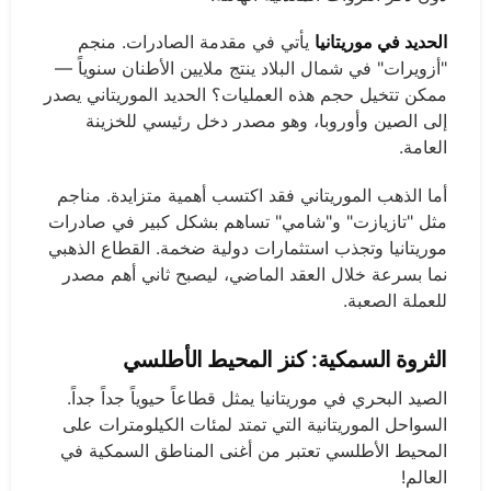
الحديد في موريتانيا
يأتي في مقدمة الصادرات. منجم
"أزويرات" في شمال البلاد ينتج ملايين الأطنان سنوياً —
ممكن تتخيل حجم هذه العمليات؟ الحديد الموريتاني يصدر
إلى الصين وأوروبا، وهو مصدر دخل رئيسي للخزينة
العامة.
أما الذهب الموريتاني فقد اكتسب أهمية متزايدة. مناجم
مثل "تازيازت" و"شامي" تساهم بشكل كبير في صادرات
موريتانيا وتجذب استثمارات دولية ضخمة. القطاع الذهبي
نما بسرعة خلال العقد الماضي، ليصبح ثاني أهم مصدر
للعملة الصعبة.
الثروة السمكية: كنز المحيط الأطلسي
الصيد البحري في موريتانيا يمثل قطاعاً حيوياً جداً جداً.
السواحل الموريتانية التي تمتد لمئات الكيلومترات على
المحيط الأطلسي تعتبر من أغنى المناطق السمكية في
العالم!