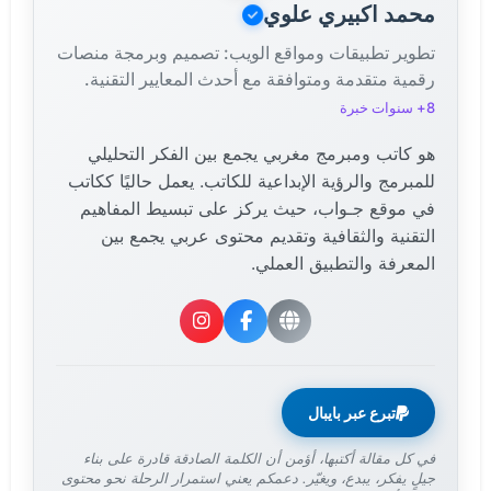
محمد اكبيري علوي
تطوير تطبيقات ومواقع الويب: تصميم وبرمجة منصات
رقمية متقدمة ومتوافقة مع أحدث المعايير التقنية.
8+ سنوات خبرة
هو كاتب ومبرمج مغربي يجمع بين الفكر التحليلي
للمبرمج والرؤية الإبداعية للكاتب. يعمل حاليًا ككاتب
في موقع جـواب، حيث يركز على تبسيط المفاهيم
التقنية والثقافية وتقديم محتوى عربي يجمع بين
المعرفة والتطبيق العملي.
تبرع عبر بايبال
في كل مقالة أكتبها، أؤمن أن الكلمة الصادقة قادرة على بناء
جيلٍ يفكر، يبدع، ويغيّر. دعمكم يعني استمرار الرحلة نحو محتوى