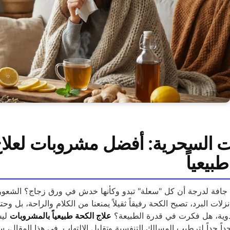
ت السحرية: أفضل مشروبات لعلاج
بيعياً
جافة لدرجة أن كل "سعلة" تبدو وكأنها خدش في ورق زجاج؟ الشعور 
لات البرد، تصبح الكحة رفيقاً ثقيلاً يمنعنا من الكلام والراحة، بل وحت
أدوية، هل فكرت في قدرة الطبيعة؟
علاج الكحة طبيعياً بالمشروبات
ليس
داً جداً لترطيب المسالك التنفسية وتقليل الالتهاب. في هذا المقال،