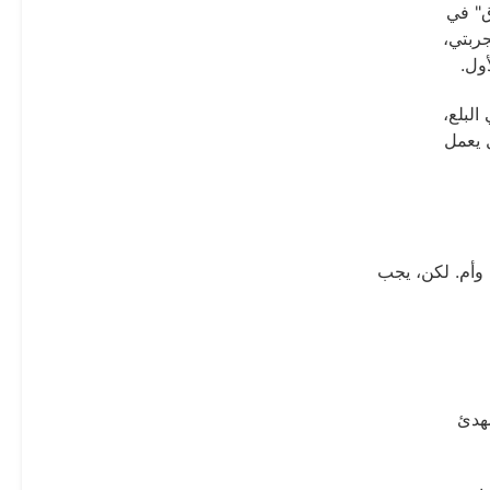
ق" في
ربتي،
ول.
لبلع،
 يعمل
وأم. لكن، يجب
مهدئ