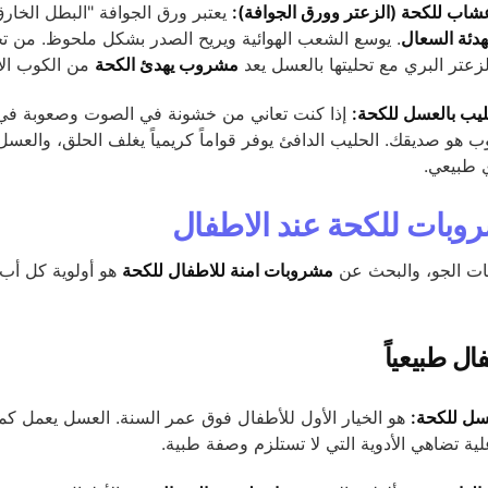
اب للكحة (الزعتر وورق الجوافة):
يعتبر ورق الجوافة "البطل الخار
دئة السعال
. يوسع الشعب الهوائية ويريح الصدر بشكل ملحوظ. من تج
زعتر البري مع تحليتها بالعسل يعد
مشروب يهدئ الكحة
من الكوب الأ
يب بالعسل للكحة:
إذا كنت تعاني من خشونة في الصوت وصعوبة في ا
ب هو صديقك. الحليب الدافئ يوفر قواماً كريمياً يغلف الحلق، والعسل
 طبيعي.
روبات للكحة عند الاطفال
قلبات الجو، والبحث عن
مشروبات امنة للاطفال للكحة
هو أولوية كل أب 
ل طبيعياً
ل للكحة:
هو الخيار الأول للأطفال فوق عمر السنة. العسل يعمل ك
ية تضاهي الأدوية التي لا تستلزم وصفة طبية.