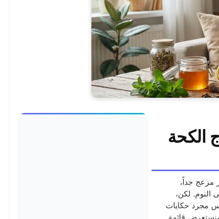
 الكحة
مزعج جداً،
ى النوم. لكن،
 مجرد حكايات
 سنستعرض قائمة