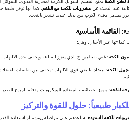
لعلاج الكحة
يمنح الجسم السوائل اللازمة لمحاربة العدوى. السوائل ا
ثالية عند البحث عن
مشروبات للكحة مع البلغم
. كما أنها توفر طبقة ح
شعور يضاهي دفء الكوب بين يديك عندما تشعر بالتعب.
 القائمة الأساسية
 كفاءتها عبر الأجيال، وهي:
ون للكحة:
غني بفيتامين ج الذي يعزز المناعة ويخفف حدة الالتهاب.
بيل للكحة:
مضاد طبيعي قوي للالتهاب؛ يخفف من تقلصات العضلا
ية.
فة للكحة:
يتميز بخصائصه المضادة للميكروبات ودفئه المريح للصدر.
بار طبيعياً: حلول للقوة والتركيز
وبات للكحة الشديدة
تساعدهم على مواصلة يومهم أو استعادة القدرة