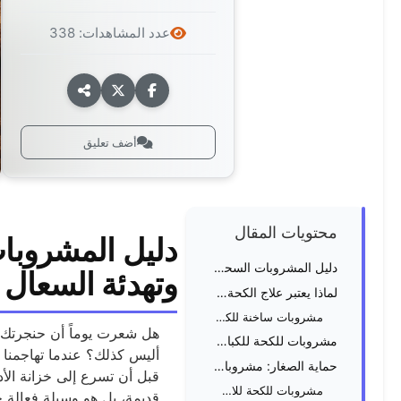
عدد المشاهدات: 338
أضف تعليق
محتويات المقال
دليل المشروبا
دليل المشروبات السحرية: أفضل مشروبات لعلاج الكحة وتهدئة السعال طبيعياً
وتهدئة السعال ط
لماذا يعتبر علاج الكحة بالمشروبات خياراً ذكياً؟
مشروبات ساخنة للكحة: القائمة الأساسية
هل شعرت يوماً أن حنجرتك 
مشروبات للكحة للكبار طبيعياً: حلول للقوة والتركيز
أليس كذلك؟ عندما تهاجمنا نز
حماية الصغار: مشروبات للكحة عند الاطفال
قبل أن تسرع إلى خزانة ال
مشروبات للكحة للاطفال طبيعياً
قديمة، بل هو وسيلة فعالة ج