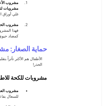
مشروب الأعش
مشروبات لته
غلي أوراق ال
مشروب الحل
فهذا المشرو
كمضاد حيوي
حماية الصغار: مش
الأطفال هم الأكثر تأثراً بت
الحذر!
مشروبات للكحة للاطفا
مشروب العس
للسعال بفاعل