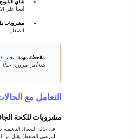
شاي البابونج
أيضاً على ال
مشروبات دافئ
للصغار.
ملاحظة مهمة:
هذا أمر ضروري جداً!
التعامل مع الحالا
مشروبات للكحة الجاف
في حالة السعال الناشف، ن
لمرضى الضغط) يقلل من الر