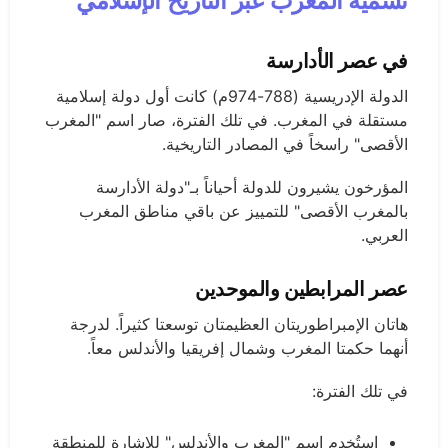
تسمية المغرب عبر التاريخ الإسلامي
في عصر الأدارسة
الدولة الإدريسية (788-974م) كانت أول دولة إسلامية
مستقلة في المغرب. في تلك الفترة، صار اسم "المغرب
الأقصى" راسخاً في المصادر التاريخية.
المؤرخون يشيرون للدولة أحياناً بـ"دولة الأدارسة
بالمغرب الأقصى" للتمييز عن باقي مناطق المغرب
العربي.
عصر المرابطين والموحدين
هاتان الإمبراطوريتان العظيمتان توسعتا كثيراً. لدرجة
أنهما حكمتا المغرب وشمال إفريقيا والأندلس معاً.
في تلك الفترة:
استُخدم اسم "المغرب والأندلس" للإشارة للمنطقة