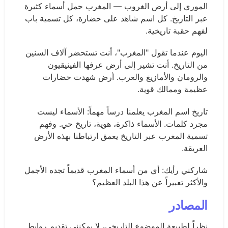
الموري إلى أرض الغروب — المغرب حمل أسماء كثيرة
عبر التاريخ. كل اسم شاهد على حضارة، كل تسمية باب
لفهم حقبة تاريخية.
اليوم عندما تقول "المغرب"، أنت تستحضر آلاف السنين
من التاريخ. أنت تشير إلى أرض عرفها الفينيقيون
والرومان والأمازيغ والعرب. أرض شهدت حضارات
عظيمة وممالك قوية.
تاريخ اسم المغرب يعلمنا درساً مهماً: الأسماء ليست
مجرد كلمات. الأسماء ذاكرة، هوية، تاريخ حي. وفهم
تسمية المغرب عبر التاريخ يعمق ارتباطنا بهذه الأرض
العريقة.
شاركني رأيك: أي من أسماء المغرب قديماً تجده الأجمل
والأكثر تعبيراً عن هذا البلد العظيم؟
المصادر
نظراً لطبيعة الموضوع التاريخي، لا يمكنني تقديم روابط