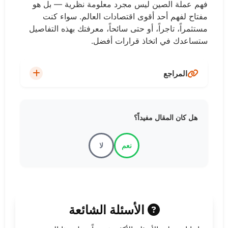
فهم عملة الصين ليس مجرد معلومة نظرية — بل هو
مفتاح لفهم أحد أقوى اقتصادات العالم. سواء كنت
مستثمراً، تاجراً، أو حتى سائحاً، معرفتك بهذه التفاصيل
ستساعدك في اتخاذ قرارات أفضل.
المراجع
جريدة البورصة - الصين تبتكر طريقة مكلفة لتعزز
هل كان المقال مفيداً؟
اليوان عالمياً
نعم
لا
الجزيرة نت - مع اشتعال الحرب التجارية هل تنافس
العملة الصينية الدولار؟
Trading Economics - اليوان الصيني
الأسئلة الشائعة