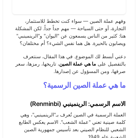
وفهم عملة الصين — سواء كنت تخطط للاستثمار،
التجارة، أو حتى السياحة — مهم جداً جداً. لكن المشكلة
هنا: كثير من الناس يسمعون عن "اليوان" و"الرينمينبي"
ويصابون بالحيرة. هل هما نفس الشيء؟ أم مختلفان؟
دعني أبسط لك الموضوع. في هذا المقال، سنتعرف
بالتفصيل على
ما هي عملة الصين
، تاريخها، رمزها، سعر
صرفها، ومن المسؤول عن إصدارها.
ما هي عملة الصين الرسمية؟
الاسم الرسمي: الرينمينبي (Renminbi)
العملة الرسمية في الصين تُعرف بـ"الرينمينبي"، وهي
كلمة صينية تعني "عملة الشعب". الاسم يعكس الطابع
الشعبي للنظام الصيني بعد تأسيس جمهورية الصين
الشعبية عام 1949.