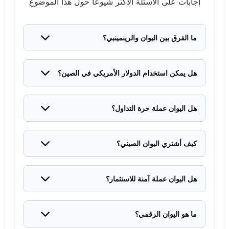
إجابات على الأسئلة الأكثر شيوعاً حول هذا الموضوع
ما الفرق بين اليوان والرينمينبي؟
"الرينمينبي" هو الاسم الرسمي للعملة ويعني "عملة
الشعب"، بينما "اليوان" يشير إلى وحدة القياس الأساسية
هل يمكن استخدام الدولار الأمريكي في الصين؟
للعملة. مثل الفرق بين "الجنيه الإسترليني" و"الباوند".
رسمياً، لا. العملة الوحيدة المقبولة في المعاملات هي
اليوان. لكن بعض الفنادق الكبرى ومراكز التسوق السياحية
هل اليوان عملة حرة التداول؟
قد تقبل الدولار (بسعر صرف غير مناسب عادة).
ليس بالكامل. الصين تفرض ضوابط على حركة رأس
المال، وبنك الشعب الصيني يدير سعر الصرف ضمن نطاق
كيف أشتري اليوان الصيني؟
محدد يومياً.
يمكنك شراء اليوان من خلال البنوك المحلية، مكاتب
الصرافة، أو منصات التداول عبر الإنترنت. تأكد من مقارنة
هل اليوان عملة آمنة للاستثمار؟
الأسعار قبل التحويل.
يعتمد على أهدافك. اليوان مستقر نسبياً لكنه ليس حر
التداول بشكل كامل. استشر خبير مالي قبل اتخاذ قرارات
ما هو اليوان الرقمي؟
استثمارية كبيرة.