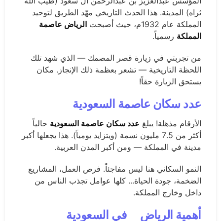
المؤسس عبدالعزيز بن عبدالرحمن آل سعود (طيّب الله
ثراه) المدينة. هذا الحدث التاريخي مهّد الطريق لتوحيد
المملكة عام 1932م، حيث أصبحت
الرياض عاصمة
المملكة
رسمياً.
من تجربتي في زيارة قصر المصمك — الذي شهد تلك
اللحظة التاريخية — تشعر بعظمة ذلك الإنجاز. مكان
يستحق الزيارة حقاً!
عدد سكان عاصمة السعودية
الأرقام مذهلة! يبلغ
عدد سكان عاصمة السعودية
حالياً
أكثر من 7.5 مليون نسمة (ويتزايد يومياً). هذا يجعلها أكبر
مدينة في المملكة — ومن أكبر المدن العربية.
النمو السكاني هنا ليس مفاجئاً. فرص العمل، المشاريع
الضخمة، جودة الحياة... كلها عوامل تجذب الناس من
داخل وخارج المملكة.
أهمية الرياض
في السعودية