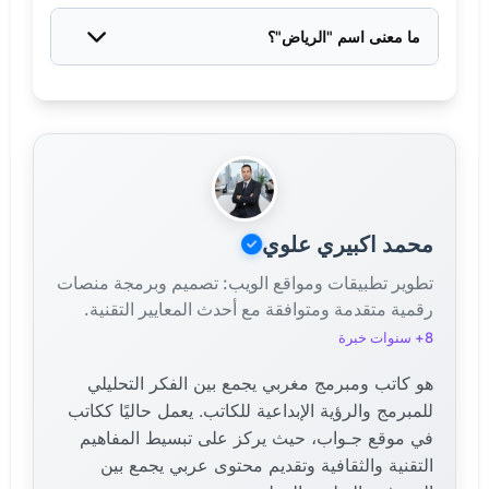
أصبحت الرياض عاصمة رسمية للمملكة العربية السعودية
عام 1932م عند توحيد المملكة، بعد استعادتها عام 1902م
ما معنى اسم "الرياض"؟
على يد الملك عبدالعزيز.
اسم الرياض مشتق من جمع كلمة "روضة"، ويعني الحدائق
والأراضي الخصبة.
محمد اكبيري علوي
تطوير تطبيقات ومواقع الويب: تصميم وبرمجة منصات
رقمية متقدمة ومتوافقة مع أحدث المعايير التقنية.
8+ سنوات خبرة
هو كاتب ومبرمج مغربي يجمع بين الفكر التحليلي
للمبرمج والرؤية الإبداعية للكاتب. يعمل حاليًا ككاتب
في موقع جـواب، حيث يركز على تبسيط المفاهيم
التقنية والثقافية وتقديم محتوى عربي يجمع بين