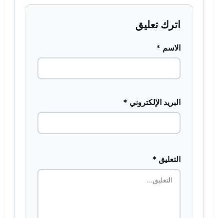
اترك تعليق
الاسم *
البريد الإلكتروني *
التعليق *