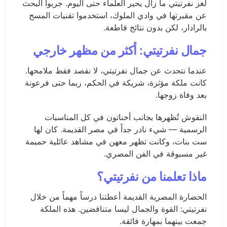
لغز نفرتيتي ما زال يحير العلماء حتى اليوم. جربوا البحث
عن مقبرتها في وادي الملوك، استخدموا تقنيات المسح
بالرادار، لكن بدون نتائج قاطعة.
جمال نفرتيتي: أكثر من مظهر خارجي
عندما نتحدث عن جمال نفرتيتي، لا نقصد فقط ملامحها.
كانت ملكة مؤثرة، شريكة في الحكم، ربما حتى فرعونة
بعد وفاة زوجها.
النقوش تُظهرها بجانب أخناتون في كل المناسبات
الرسمية — شيء نادر جداً في مصر القديمة. كان لها
ست بنات، وكانت تظهر معهن في مشاهد عائلية حميمة
غير مسبوقة في الفن المصري.
ماذا تعلمنا من نفرتيتي؟
الحضارة المصرية القديمة أعطتنا درساً مهماً من خلال
نفرتيتي: القوة والجمال ليسا متناقضين. هذه الملكة
جمعت بينهما بمهارة فائقة.