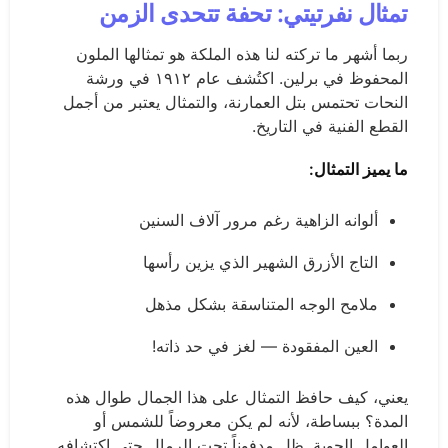
تمثال نفرتيتي: تحفة تتحدى الزمن
ربما أشهر ما تركته لنا هذه الملكة هو تمثالها الملون
المحفوظ في برلين. اكتُشف عام ١٩١٢ في ورشة
النحات تحتمس بتل العمارنة، والتمثال يعتبر من أجمل
القطع الفنية في التاريخ.
ما يميز التمثال:
ألوانه الزاهية رغم مرور آلاف السنين
التاج الأزرق الشهير الذي يزين رأسها
ملامح الوجه المتناسقة بشكل مذهل
العين المفقودة — لغز في حد ذاته!
يعني، كيف حافظ التمثال على هذا الجمال طوال هذه
المدة؟ ببساطة، لأنه لم يكن معروضاً للشمس أو
العوامل الجوية. ظل مدفوناً تحت الرمال حتى اكتشافه.