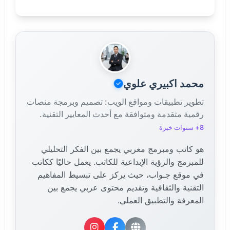
يعتقد بعض المؤرخين أنها حكمت بجانب زوجها أو ربما بعد
وفاته تحت اسم مختلف، لكن هذا ما زال موضوع نقاش
علمي.
محمد اكبيري علوي
تطوير تطبيقات ومواقع الويب: تصميم وبرمجة منصات
رقمية متقدمة ومتوافقة مع أحدث المعايير التقنية.
8+ سنوات خبرة
هو كاتب ومبرمج مغربي يجمع بين الفكر التحليلي
للمبرمج والرؤية الإبداعية للكاتب. يعمل حاليًا ككاتب
في موقع جـواب، حيث يركز على تبسيط المفاهيم
التقنية والثقافية وتقديم محتوى عربي يجمع بين
المعرفة والتطبيق العملي.