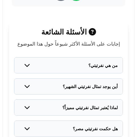
الأسئلة الشائعة
إجابات على الأسئلة الأكثر شيوعاً حول هذا الموضوع
من هي نفرتيتي؟
نفرتيتي كانت الزوجة الملكية للفرعون أخناتون، وعاشت
في القرن الرابع عشر قبل الميلاد خلال الأسرة الثامنة
أين يوجد تمثال نفرتيتي الشهير؟
عشرة. اشتهرت بجمالها الأسطوري وقوتها السياسية.
يوجد التمثال الأشهر في المتحف الجديد في برلين بألمانيا
منذ اكتشافه عام ١٩١٢، وهو محل جدل دبلوماسي مستمر
لماذا يُعتبر تمثال نفرتيتي مميزاً؟
بين مصر وألمانيا.
التمثال محفوظ بشكل استثنائي مع ألوان زاهية رغم
عمره، ويُعتبر من أجمل نماذج فن النحت في الحضارة
هل حكمت نفرتيتي مصر؟
المصرية القديمة.