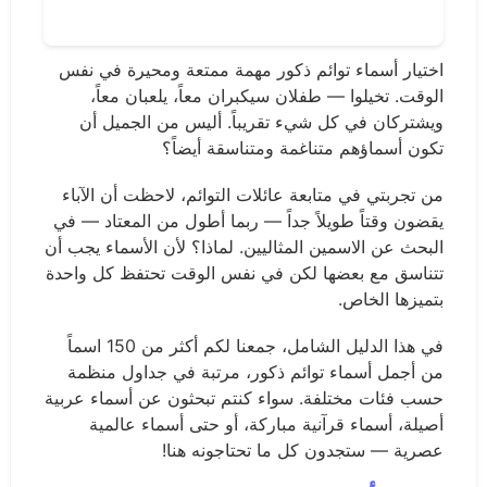
اختيار أسماء توائم ذكور مهمة ممتعة ومحيرة في نفس
الوقت. تخيلوا — طفلان سيكبران معاً، يلعبان معاً،
ويشتركان في كل شيء تقريباً. أليس من الجميل أن
تكون أسماؤهم متناغمة ومتناسقة أيضاً؟
من تجربتي في متابعة عائلات التوائم، لاحظت أن الآباء
يقضون وقتاً طويلاً جداً — ربما أطول من المعتاد — في
البحث عن الاسمين المثاليين. لماذا؟ لأن الأسماء يجب أن
تتناسق مع بعضها لكن في نفس الوقت تحتفظ كل واحدة
بتميزها الخاص.
في هذا الدليل الشامل، جمعنا لكم أكثر من 150 اسماً
من أجمل أسماء توائم ذكور، مرتبة في جداول منظمة
حسب فئات مختلفة. سواء كنتم تبحثون عن أسماء عربية
أصيلة، أسماء قرآنية مباركة، أو حتى أسماء عالمية
عصرية — ستجدون كل ما تحتاجونه هنا!