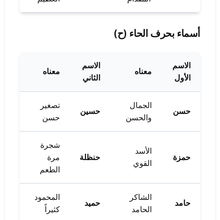
أسماء بحرف الحاء (ح)
الاسم
الاسم
معناه
معناه
الأول
الثاني
الجمال
تصغير
حسن
حسين
والحسن
حسن
شجرة
الأسد
حمزة
حنظلة
مرة
القوي
الطعم
الشاكر
المحمود
حامد
حميد
الحامد
كثيراً