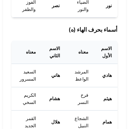
الضياء
الفوز
نور
نصر
والنور
والظفر
أسماء بحرف الهاء (ه)
الاسم
الاسم
معناه
معناه
الأول
الثاني
المرشد
السعيد
هادي
هاني
الواعظ
المسرور
فرخ
الكريم
هيثم
هشام
النسر
السخي
الشجاع
القمر
همام
هلال
النبيل
الجديد