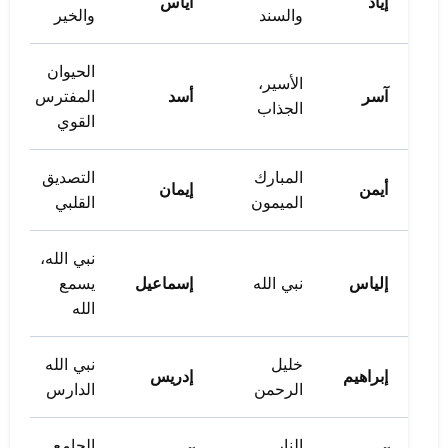
إياد
أياس
والسند
والخير
الحيوان
الأسير،
آسر
أسد
المفترس
الجذاب
القوي
المبارك
التصديق
أيمن
إيمان
الميمون
القلبي
نبي الله،
إلياس
نبي الله
إسماعيل
يسمع
الله
خليل
نبي الله
إبراهيم
إدريس
الرحمن
الدارس
النار
الجامع