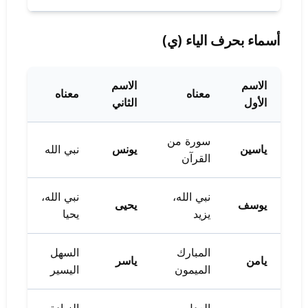
أسماء بحرف الياء (ي)
الاسم
الاسم
معناه
معناه
الأول
الثاني
سورة من
ياسين
يونس
نبي الله
القرآن
نبي الله،
نبي الله،
يوسف
يحيى
يزيد
يحيا
المبارك
السهل
يامن
ياسر
الميمون
اليسير