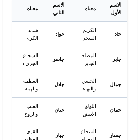
الاسم
الاسم
معناه
معناه
الأول
الثاني
الكريم
شديد
جاد
جواد
السخي
الكرم
المصلح
الشجاع
جابر
جاسر
الجابر
الجريء
الحسن
العظمة
جمال
جلال
والبهاء
والهيبة
اللؤلؤ
القلب
جمان
جنان
الأبيض
والروح
الشجاع
القوي
جسار
جبار
المقدام
العظيم