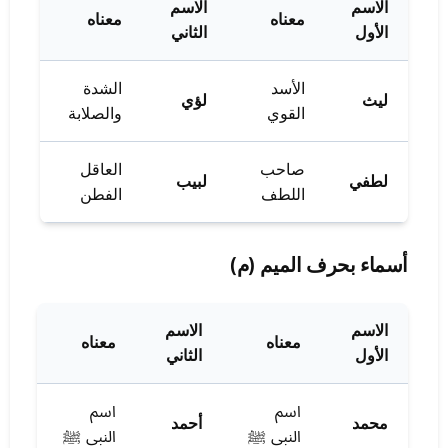
الاسم
الاسم
معناه
معناه
الأول
الثاني
الأسد
الشدة
ليث
لؤي
القوي
والصلابة
صاحب
العاقل
لطفي
لبيب
اللطف
الفطن
أسماء بحرف الميم (م)
الاسم
الاسم
معناه
معناه
الأول
الثاني
اسم
اسم
محمد
أحمد
النبي ﷺ
النبي ﷺ