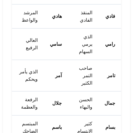
المنقذ
المرشد
فادي
هادي
الفادي
والواعظ
الذي
العالي
رامي
يرمي
سامي
الرفيع
السهام
صاحب
الذي يأمر
تامر
التمر
آمر
ويحكم
الكثير
الحسن
الرفعة
جمال
جلال
والبهاء
والعظمة
كثير
المبتسم
بسام
باسم
الابتسام
الضاحك