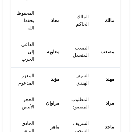
المحفوظ
المالك
مالك
معاذ
بحفظ
الحاكم
الله
الداعي
الصعب
مصعب
معاوية
إلى
المتحمل
الحرب
السيف
المعزز
مهند
مؤيد
الهندي
المدعوم
المطلوب
الحجر
مراد
مراوان
المقصود
الأبيض
الشريف
الحاذق
ماجد
ماهر
السخي
الماهر