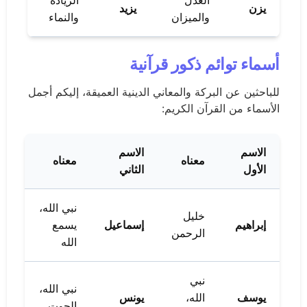
العدل
الزيادة
يزن
يزيد
والميزان
والنماء
أسماء توائم ذكور قرآنية
للباحثين عن البركة والمعاني الدينية العميقة، إليكم أجمل
الأسماء من القرآن الكريم:
الاسم
الاسم
معناه
معناه
الأول
الثاني
نبي الله،
خليل
إبراهيم
إسماعيل
يسمع
الرحمن
الله
نبي
نبي الله،
يوسف
الله،
يونس
الحوت