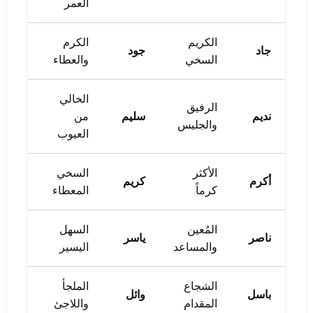
العمر
الكريم
الكرم
جاد
جود
السخي
والعطاء
الخالي
الرفيق
نديم
سليم
من
والجليس
العيوب
الأكثر
السخي
أكرم
كريم
كرماً
المعطاء
المُعين
السهل
ناصر
ياسر
والمساعد
اليسير
الشجاع
الملجأ
باسل
وائل
المقدام
واللاجئ