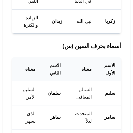
في الدنيا
النقي
الزيادة
زكريا
نبي الله
زيدان
والكثرة
أسماء بحرف السين (س)
الاسم
الاسم
معناه
معناه
الأول
الثاني
السالم
السليم
سليم
سلمان
المعافى
الآمن
المتحدث
الذي
سامر
ساهر
ليلاً
يسهر