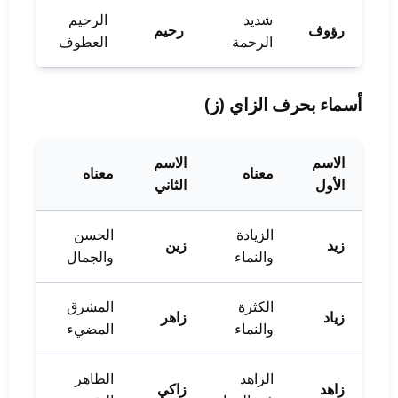
شديد
الرحيم
رؤوف
رحيم
الرحمة
العطوف
أسماء بحرف الزاي (ز)
الاسم
الاسم
معناه
معناه
الأول
الثاني
الزيادة
الحسن
زيد
زين
والنماء
والجمال
الكثرة
المشرق
زياد
زاهر
والنماء
المضيء
الزاهد
الطاهر
زاهد
زاكي