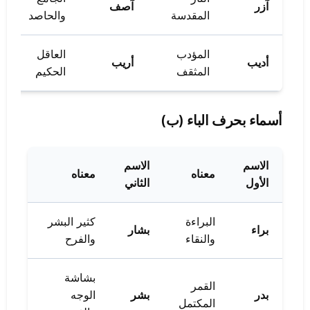
آزر
آصف
المقدسة
والحاصد
المؤدب
العاقل
أديب
أريب
المثقف
الحكيم
أسماء بحرف الباء (ب)
الاسم
الاسم
معناه
معناه
الأول
الثاني
البراءة
كثير البشر
براء
بشار
والنقاء
والفرح
بشاشة
القمر
بدر
بشر
الوجه
المكتمل