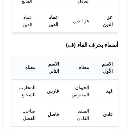
العادل
المانع
عز
عماد
عماد
عز الدين
الدين
الدين
الدين
أسماء بحرف الفاء (ف)
الاسم
الاسم
معناه
معناه
الأول
الثاني
الحيوان
المحارب
فهد
فارس
المفترس
الشجاع
المنقذ
صاحب
فادي
فاضل
الفادي
الفضل