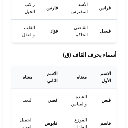
الأسد
راكب
فراس
فارس
المفترس
الخيل
القاضي
القلب
فيصل
فؤاد
الحاكم
والعقل
أسماء بحرف القاف (ق)
الاسم
الاسم
معناه
معناه
الأول
الثاني
الشدة
قيس
قصي
البعيد
والقياس
الموزع
الجميل
قاسم
قابوس
العادل
الوجه