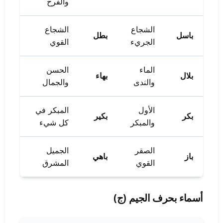
والفرح
الشجاع
الشجاع
باسل
بطل
الجريء
القوي
الماء
الحسن
بلال
بهاء
والندى
والجمال
الأول
المبكر في
بكر
بكير
والمبكر
كل شيء
الصقر
الجميل
باز
باهي
القوي
المشرق
أسماء بحرف الجيم (ج)