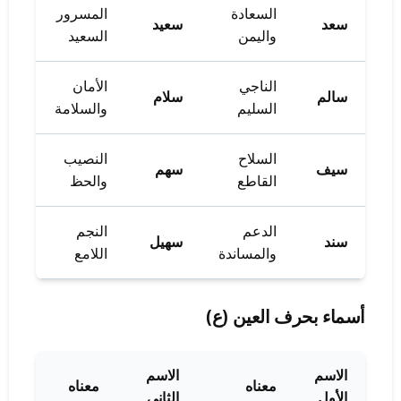
السعادة
المسرور
سعد
سعيد
واليمن
السعيد
الناجي
الأمان
سالم
سلام
السليم
والسلامة
السلاح
النصيب
سيف
سهم
القاطع
والحظ
الدعم
النجم
سند
سهيل
والمساندة
اللامع
أسماء بحرف العين (ع)
الاسم
الاسم
معناه
معناه
الأول
الثاني