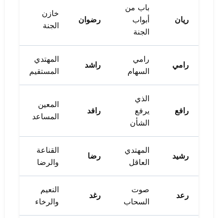
باب من
خازن
ريان
أبواب
رضوان
الجنة
الجنة
رامي
المهتدي
رامي
راشد
السهام
المستقيم
الذي
المعين
رافع
يرفع
رافد
المساعد
الشأن
المهتدي
القناعة
رشيد
رضا
العاقل
والرضا
صوت
النعيم
رعد
رغد
السحاب
والرخاء