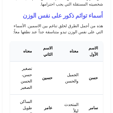
شخصيته المستقلة التي يجب احترامها.
أسماء توائم ذكور على نفس الوزن
هذه من أجمل الطرق لخلق تناغم بين الاسمين. الأسماء
التي على نفس الوزن تبدو متناسقة جداً عند نطقها معاً:
الاسم
الاسم
معناه
معناه
الأول
الثاني
تصغير
الجميل
حسن،
حسن
حسين
والحسن
الحسن
الصغير
الساكن
المتحدث
سامر
عامر
طويل
ليلاً