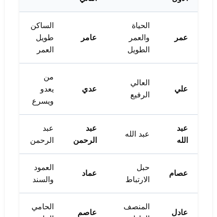
الحياة
الساكن
عمر
والعمر
عامر
طويل
الطويل
العمر
من
العالي
علي
عدي
يعدو
الرفيع
ويسرع
عبد
عبد
عبد
عبد الله
الله
الرحمن
الرحمن
حبل
العمود
عصام
عماد
الارتباط
والسند
المنصف
الحامي
عادل
عاصم