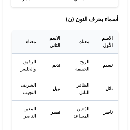
أسماء بحرف النون (ن)
الاسم
الاسم
معناه
معناه
الأول
الثاني
الريح
الرفيق
نسيم
نديم
الخفيفة
والجليس
الظافر
الشريف
نائل
نبيل
النائل
النجيب
المُعين
المعين
ناصر
نصير
المساعد
الناصر