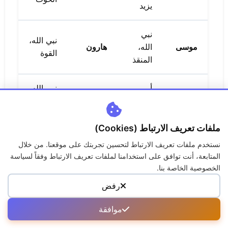
يزيد
نبي
نبي الله،
موسى
الله،
هارون
القوة
المنقذ
أبو
نبي الله
آدم
نوح
البشر
الأول
ملفات تعريف الارتباط (Cookies)
نبي الله،
نبي
إلياس
إليسع
الله
نستخدم ملفات تعريف الارتباط لتحسين تجربتك على موقعنا. من خلال
الله
خلاصي
المتابعة، أنت توافق على استخدامنا لملفات تعريف الارتباط وفقاً لسياسة
الخصوصية الخاصة بنا.
نبي
الإصلاح
رفض
صالح
صلاح
الله
والخير
موافقة
سورة
سورة