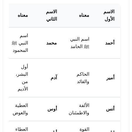
الاسم
الاسم
معناه
معناه
الأول
الثاني
اسم
اسم النبي
أحمد
محمد
النبي ﷺ
ﷺ الحامد
المحمود
أول
الحاكم
البشر،
أمير
آدم
والقائد
من
الأديم
الألفة
العطية
أنس
أوس
والاطمئنان
والعوض
القوة
العطاء