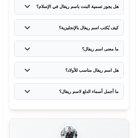
بمعنى جر الثوب وإطالته.
هل يجوز تسمية البنت باسم ريفال في الإسلام؟
نعم، اسم ريفال جائز شرعاً لأنه يحمل معاني جميلة ولا
يتعارض مع الشريعة الإسلامية.
كيف يُكتب اسم ريفال بالإنجليزية؟
يُكتب Reval أو Refal، والطريقة الأولى هي الأكثر شيوعاً.
ما معنى اسم ريفال؟
يعني صاحبة الشعر الطويل الجميل، أو الفتاة ذات المشية
الواثقة المتبخترة.
هل اسم ريفال مناسب للأولاد؟
لا، اسم ريفال اسم مؤنث مخصص للبنات فقط.
ما أجمل أسماء الدلع لاسم ريفال؟
من أجمل أسماء الدلع: ريفو، ريري، فيفي، ريفا، لولو.