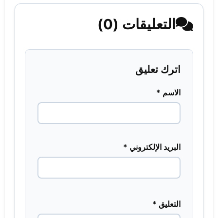
التعليقات (0)
اترك تعليق
الاسم *
البريد الإلكتروني *
التعليق *